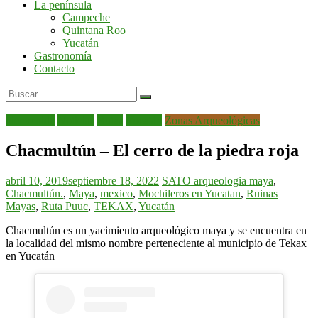
La península
por
Campeche
la
Quintana Roo
península
Yucatán
de
Gastronomía
Yucatán
Contacto
bienvenida
Noticias
Rutas
Yucatán
Zonas Arqueológicas
Chacmultún – El cerro de la piedra roja
abril 10, 2019
septiembre 18, 2022
SATO
arqueologia maya
,
Chacmultún.
,
Maya
,
mexico
,
Mochileros en Yucatan
,
Ruinas
Mayas
,
Ruta Puuc
,
TEKAX
,
Yucatán
Chacmultún es un yacimiento arqueológico maya y se encuentra en
la localidad del mismo nombre perteneciente al municipio de Tekax
en Yucatán