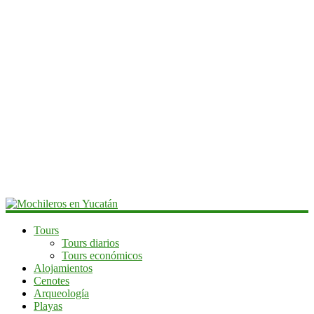
Mochileros
Tours
Tours diarios
en
Tours económicos
Yucatán
Alojamientos
Cenotes
Guía
Arqueología
de
Playas
viaje