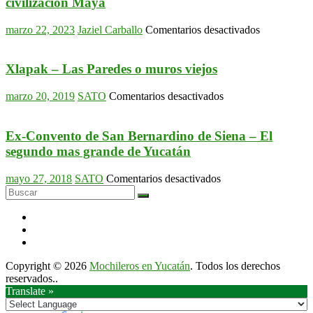
civilización Maya
en
marzo 22, 2023
Jaziel Carballo
Comentarios desactivados
Chichén
Itzá:
Explorando
Xlapak – Las Paredes o muros viejos
la
grandeza
en
marzo 20, 2019
SATO
Comentarios desactivados
de
Xlapak
la
–
civilización
Las
Ex-Convento de San Bernardino de Siena – El
Maya
Paredes
segundo mas grande de Yucatán
o
muros
en
mayo 27, 2018
SATO
Comentarios desactivados
viejos
Ex-
Convento
de
San
Bernardino
de
Copyright © 2026
Mochileros en Yucatán
. Todos los derechos
Siena
reservados..
–
Translate »
El
segundo