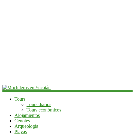
Mochileros
Tours
Tours diarios
en
Tours económicos
Yucatán
Alojamientos
Cenotes
Guía
Arqueología
de
Playas
viaje