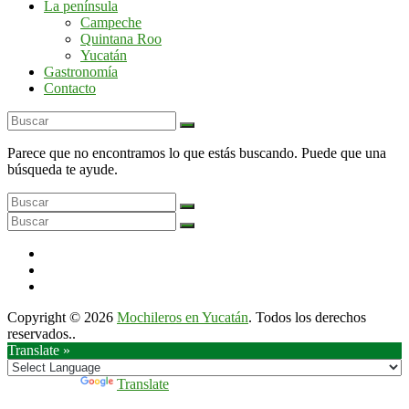
La península
por
Campeche
la
Quintana Roo
península
Yucatán
de
Gastronomía
Yucatán
Contacto
Parece que no encontramos lo que estás buscando. Puede que una
búsqueda te ayude.
Copyright © 2026
Mochileros en Yucatán
. Todos los derechos
reservados..
Translate »
Powered by
Translate