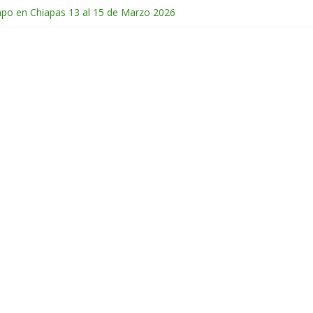
mpo en Chiapas 13 al 15 de Marzo 2026
 en Guatemala 31 de Octubre al 2 de Noviembre 2025
de Febrero del 2026
Chichonal en Chiapas 28 y 29 de Marzo 2026
ico 28 de Febrero y 1 de Marzo 2026