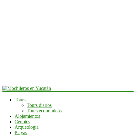
Mochileros
Tours
Tours diarios
en
Tours económicos
Yucatán
Alojamientos
Cenotes
Guía
Arqueología
de
Playas
viaje