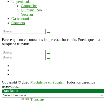
La península
por
Campeche
la
Quintana Roo
península
Yucatán
de
Gastronomía
Yucatán
Contacto
Parece que no encontramos lo que estás buscando. Puede que una
búsqueda te ayude.
Copyright © 2026
Mochileros en Yucatán
. Todos los derechos
reservados..
Translate »
Powered by
Translate