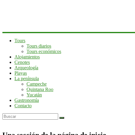
península
de
Yucatán
Tours
Tours diarios
Tours económicos
Alojamientos
Cenotes
Arqueología
Playas
La península
Campeche
Quintana Roo
Yucatán
Gastronomía
Contacto
Una sección de la página de inicio