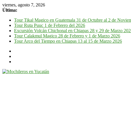
viernes, agosto 7, 2026
Última:
Tour Tikal Magico en Guatemala 31 de Octubre al 2 de Novie
Tour Ruta Puuc 1 de Febrero del 2026
Excursión Volcán Chichonal en Chiapas 28 y 29 de Marzo 20
Tour Calakmul Magico 28 de Febrero y 1 de Marzo 2026
Tour Arco del Tiempo en Chiapas 13 al 15 de Marzo 2026
Mochileros
en
Yucatán
Guía
de
viaje
por
la