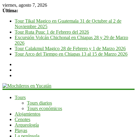
viernes, agosto 7, 2026
Última:
Tour Tikal Magico en Guatemala 31 de Octubre al 2 de
Noviembre 2025
Tour Ruta Puuc 1 de Febrero del 2026
Excursión Volcán Chichonal en Chiapas 28 y 29 de Marzo
2026
Tour Calakmul Magico 28 de Febrero y 1 de Marzo 2026
Tour Arco del Tiempo en Chiapas 13 al 15 de Marzo 2026
Mochileros
Tours
Tours diarios
en
Tours económicos
Yucatán
Alojamientos
Cenotes
Guía
Arqueología
de
Playas
viaje
La península