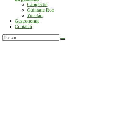
por
Campeche
la
Quintana Roo
península
Yucatán
de
Gastronomía
Yucatán
Contacto