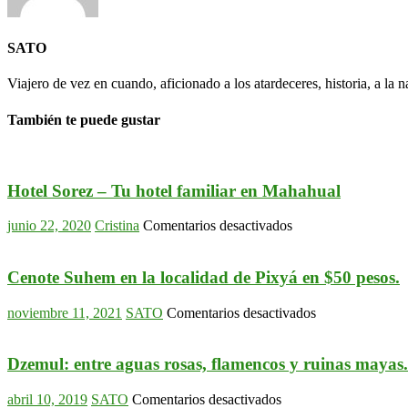
SATO
Viajero de vez en cuando, aficionado a los atardeceres, historia, a la na
También te puede gustar
Hotel Sorez – Tu hotel familiar en Mahahual
en
junio 22, 2020
Cristina
Comentarios desactivados
Hotel
Sorez
–
Cenote Suhem en la localidad de Pixyá en $50 pesos.
Tu
hotel
en
noviembre 11, 2021
SATO
Comentarios desactivados
familiar
Cenote
en
Suhem
Mahahual
en
Dzemul: entre aguas rosas, flamencos y ruinas mayas.
la
localidad
en
abril 10, 2019
SATO
Comentarios desactivados