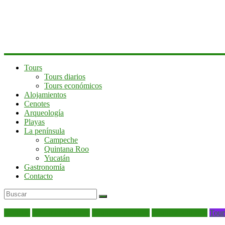
península
de
Yucatán
Tours
Tours diarios
Tours económicos
Alojamientos
Cenotes
Arqueología
Playas
La península
Campeche
Quintana Roo
Yucatán
Gastronomía
Contacto
Noticias
Recomendaciones
Tours económicos
Tours Mochileros
Tour