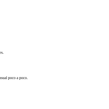
es.
nsual poco a poco.