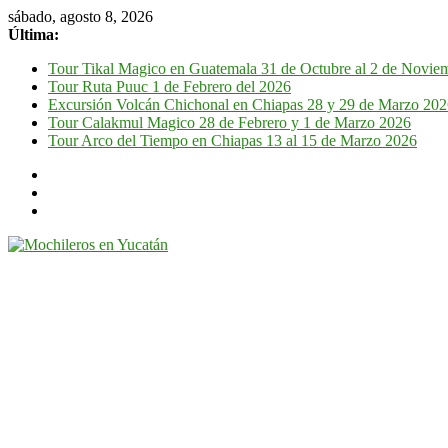
sábado, agosto 8, 2026
Última:
Tour Tikal Magico en Guatemala 31 de Octubre al 2 de Novie
Tour Ruta Puuc 1 de Febrero del 2026
Excursión Volcán Chichonal en Chiapas 28 y 29 de Marzo 20
Tour Calakmul Magico 28 de Febrero y 1 de Marzo 2026
Tour Arco del Tiempo en Chiapas 13 al 15 de Marzo 2026
Mochileros
en
Yucatán
Guía
de
viaje
por
la