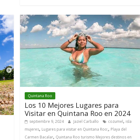
Quintana Roo
Los 10 Mejores Lugares para
Visitar en Quintana Roo en 2024
,
septiembre 9, 2024
Jaziel Carballo
cozumel
isla
,
,
mujeres
Lugares para visitar en Quintana Roo;
Playa del
,
Carmen Bacalar
Quintana Roo turismo Mejores destinos en