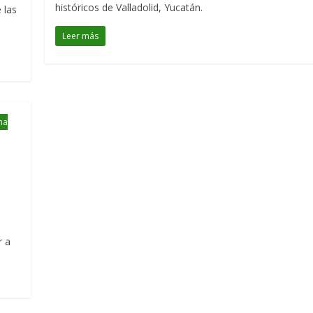
históricos de Valladolid, Yucatán.
 las
Leer más
na
r a