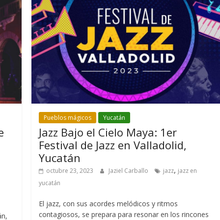
Pueblos mágicos
Yucatán
e
Jazz Bajo el Cielo Maya: 1er
Festival de Jazz en Valladolid,
Yucatán
,
octubre 23, 2023
Jaziel Carballo
jazz
jazz en
yucatán
El jazz, con sus acordes melódicos y ritmos
contagiosos, se prepara para resonar en los rincones
án,