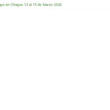
mpo en Chiapas 13 al 15 de Marzo 2026
 en Guatemala 31 de Octubre al 2 de Noviembre 2025
de Febrero del 2026
Chichonal en Chiapas 28 y 29 de Marzo 2026
ico 28 de Febrero y 1 de Marzo 2026