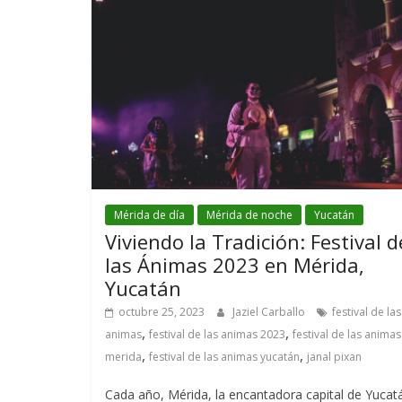
Mérida de día
Mérida de noche
Yucatán
Viviendo la Tradición: Festival d
las Ánimas 2023 en Mérida,
Yucatán
octubre 25, 2023
Jaziel Carballo
festival de las
,
,
animas
festival de las animas 2023
festival de las animas
,
,
merida
festival de las animas yucatán
janal pixan
Cada año, Mérida, la encantadora capital de Yucat