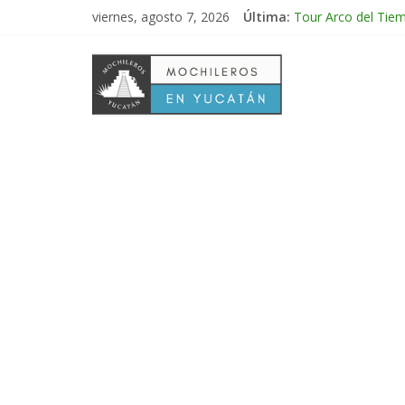
viernes, agosto 7, 2026
Última:
Tour Arco del Tie
Tour Tikal Magico
Tour Ruta Puuc 1 
Excursión Volcán 
Tour Calakmul Mag