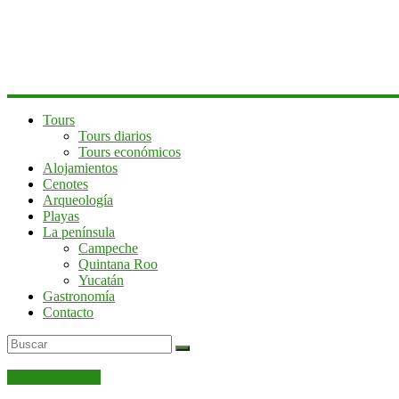
península
de
Yucatán
Tours
Tours diarios
Tours económicos
Alojamientos
Cenotes
Arqueología
Playas
La península
Campeche
Quintana Roo
Yucatán
Gastronomía
Contacto
Tours Anteriores