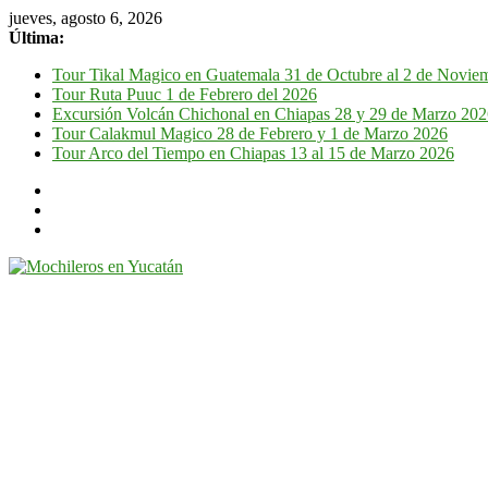
jueves, agosto 6, 2026
Última:
Tour Tikal Magico en Guatemala 31 de Octubre al 2 de Novie
Tour Ruta Puuc 1 de Febrero del 2026
Excursión Volcán Chichonal en Chiapas 28 y 29 de Marzo 20
Tour Calakmul Magico 28 de Febrero y 1 de Marzo 2026
Tour Arco del Tiempo en Chiapas 13 al 15 de Marzo 2026
Mochileros
en
Yucatán
Guía
de
viaje
por
la