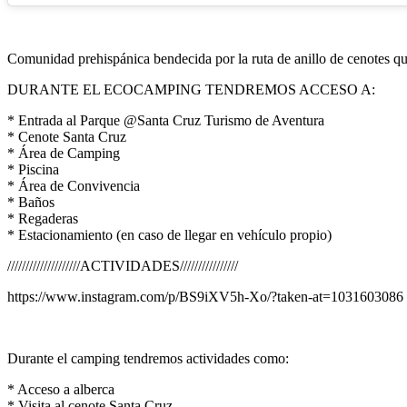
Comunidad prehispánica bendecida por la ruta de anillo de cenotes que
DURANTE EL ECOCAMPING TENDREMOS ACCESO A:
* Entrada al Parque @Santa Cruz Turismo de Aventura
* Cenote Santa Cruz
* Área de Camping
* Piscina
* Área de Convivencia
* Baños
* Regaderas
* Estacionamiento (en caso de llegar en vehículo propio)
////////////////////ACTIVIDADES////////////////
https://www.instagram.com/p/BS9iXV5h-Xo/?taken-at=1031603086
Durante el camping tendremos actividades como:
* Acceso a alberca
* Visita al cenote Santa Cruz