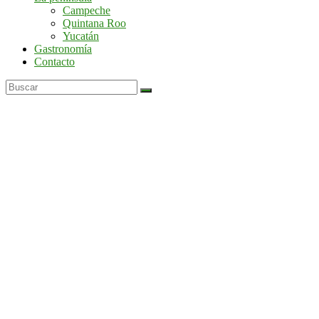
por
Campeche
la
Quintana Roo
península
Yucatán
de
Gastronomía
Yucatán
Contacto