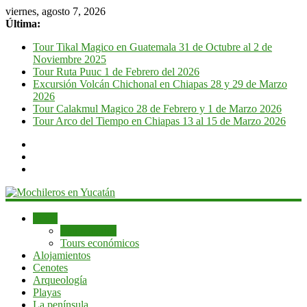
viernes, agosto 7, 2026
Última:
Tour Tikal Magico en Guatemala 31 de Octubre al 2 de
Noviembre 2025
Tour Ruta Puuc 1 de Febrero del 2026
Excursión Volcán Chichonal en Chiapas 28 y 29 de Marzo
2026
Tour Calakmul Magico 28 de Febrero y 1 de Marzo 2026
Tour Arco del Tiempo en Chiapas 13 al 15 de Marzo 2026
Mochileros
Tours
Tours diarios
en
Tours económicos
Yucatán
Alojamientos
Cenotes
Guía
Arqueología
de
Playas
viaje
La península