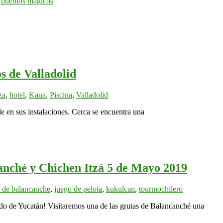
,
pueblos magicos
s de Valladolid
za
,
hotel
,
Kaua
,
Piscina
,
Valladolid
e en sus instalaciones. Cerca se encuentra una
canché y Chichen Itzá 5 de Mayo 2019
s de balancanche
,
juego de pelota
,
kukulcan
,
tourmochilero
ado de Yucatán! Visitaremos una de las grutas de Balancanché una