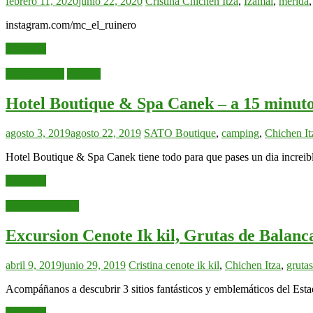
febrero 11, 2020
junio 22, 2020
Cristina
Chichen Itza
,
Izamal
,
merida
instagram.com/mc_el_ruinero
Leer más
Alojamientos
Hoteles
Hotel Boutique & Spa Canek – a 15 minuto
agosto 3, 2019
agosto 22, 2019
SATO
Boutique
,
camping
,
Chichen It
Hotel Boutique & Spa Canek tiene todo para que pases un dia increibl
Leer más
Tours Anteriores
Excursion Cenote Ik kil, Grutas de Balan
abril 9, 2019
junio 29, 2019
Cristina
cenote ik kil
,
Chichen Itza
,
gruta
Acompáñanos a descubrir 3 sitios fantásticos y emblemáticos del Est
Leer más