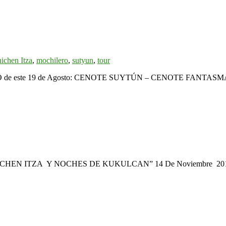
ichen Itza
,
mochilero
,
sutyun
,
tour
RSARIO de este 19 de Agosto: CENOTE SUYTÚN – CENOTE FANTA
CHICHEN ITZA Y NOCHES DE KUKULCAN” 14 De Noviembre 20