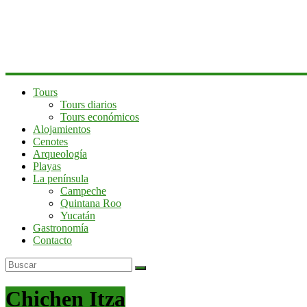
península
de
Yucatán
Tours
Tours diarios
Tours económicos
Alojamientos
Cenotes
Arqueología
Playas
La península
Campeche
Quintana Roo
Yucatán
Gastronomía
Contacto
Chichen Itza