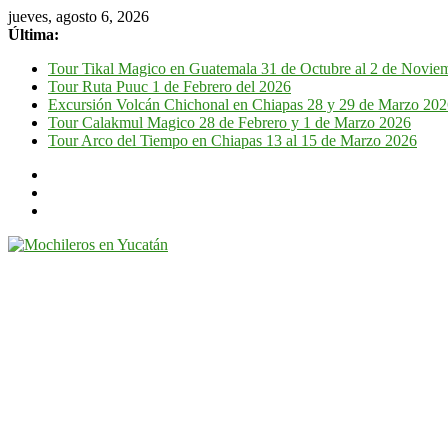
jueves, agosto 6, 2026
Última:
Tour Tikal Magico en Guatemala 31 de Octubre al 2 de Novie
Tour Ruta Puuc 1 de Febrero del 2026
Excursión Volcán Chichonal en Chiapas 28 y 29 de Marzo 20
Tour Calakmul Magico 28 de Febrero y 1 de Marzo 2026
Tour Arco del Tiempo en Chiapas 13 al 15 de Marzo 2026
Mochileros
en
Yucatán
Guía
de
viaje
por
la