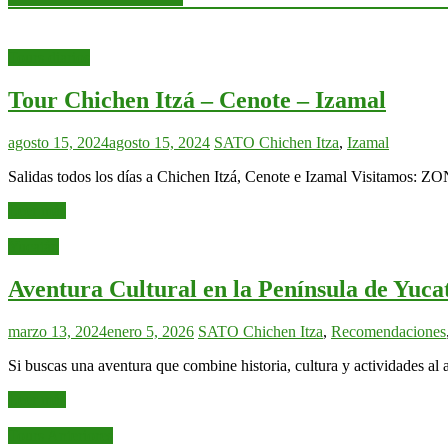
Tours diarios
Tour Chichen Itzá – Cenote – Izamal
agosto 15, 2024
agosto 15, 2024
SATO
Chichen Itza
,
Izamal
Salidas todos los días a Chichen Itzá, Cenote e Izamal Vis
Leer más
Yucatán
Aventura Cultural en la Península de Yuca
marzo 13, 2024
enero 5, 2026
SATO
Chichen Itza
,
Recomendaciones
Si buscas una aventura que combine historia, cultura y actividades al a
Leer más
Tours Anteriores