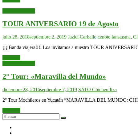
Tours Anteriores
TOUR ANIVERSARIO 19 de Agosto
julio 28, 2018
septiembre 2, 2019
Jaziel Carballo
cenote fanstasma
,
Ch
¡¡¡¡Banda viajera!!!! Los invitamos a nuestro TOUR ANIVE
Leer más
Tours Anteriores
2° Tour: «Maravilla del Mundo»
diciembre 28, 2016
septiembre 7, 2019
SATO
Chichen Itza
2° Tour Mochileros en Yucatán “MARAVILLA DEL MUNDO: 
Leer más