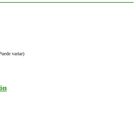
ede variar)
ión