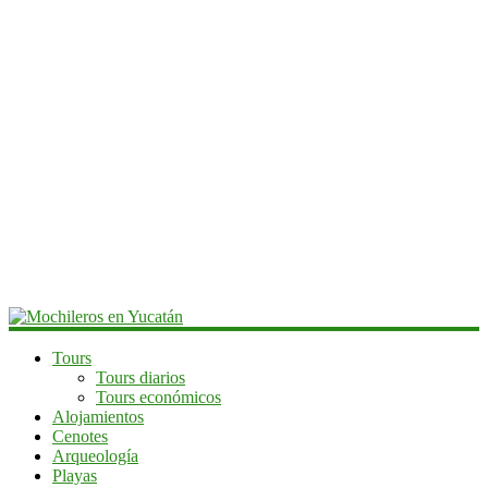
Mochileros
Tours
Tours diarios
en
Tours económicos
Yucatán
Alojamientos
Cenotes
Guía
Arqueología
de
Playas
viaje