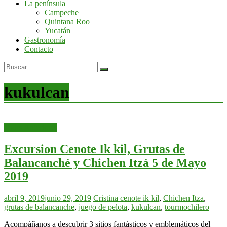
La península
por
Campeche
la
Quintana Roo
península
Yucatán
de
Gastronomía
Yucatán
Contacto
kukulcan
Tours Anteriores
Excursion Cenote Ik kil, Grutas de
Balancanché y Chichen Itzá 5 de Mayo
2019
abril 9, 2019
junio 29, 2019
Cristina
cenote ik kil
,
Chichen Itza
,
grutas de balancanche
,
juego de pelota
,
kukulcan
,
tourmochilero
Acompáñanos a descubrir 3 sitios fantásticos y emblemáticos del