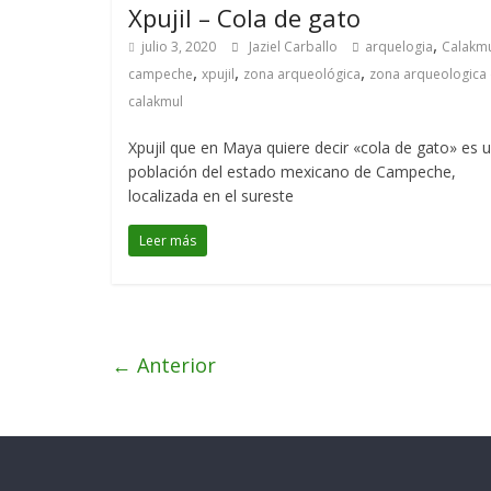
Xpujil – Cola de gato
,
julio 3, 2020
Jaziel Carballo
arquelogia
Calakm
,
,
,
campeche
xpujil
zona arqueológica
zona arqueologica
calakmul
Xpujil que en Maya quiere decir «cola de gato» es 
población del estado mexicano de Campeche,
localizada en el sureste
Leer más
← Anterior