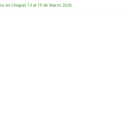
po en Chiapas 13 al 15 de Marzo 2026
en Guatemala 31 de Octubre al 2 de Noviembre 2025
e Febrero del 2026
hichonal en Chiapas 28 y 29 de Marzo 2026
co 28 de Febrero y 1 de Marzo 2026