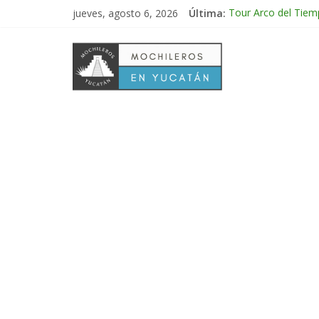
jueves, agosto 6, 2026
Última:
Tour Arco del Tiem
Tour Tikal Magico 
Tour Ruta Puuc 1 d
Excursión Volcán C
Tour Calakmul Magi