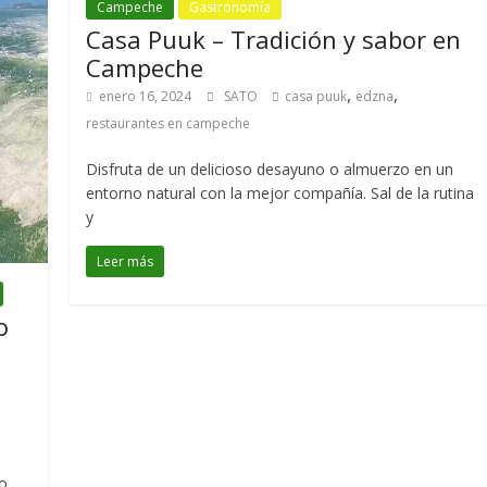
Campeche
Gastronomía
Casa Puuk – Tradición y sabor en
Campeche
,
,
enero 16, 2024
SATO
casa puuk
edzna
restaurantes en campeche
Disfruta de un delicioso desayuno o almuerzo en un
entorno natural con la mejor compañía. Sal de la rutina
y
Leer más
o
co