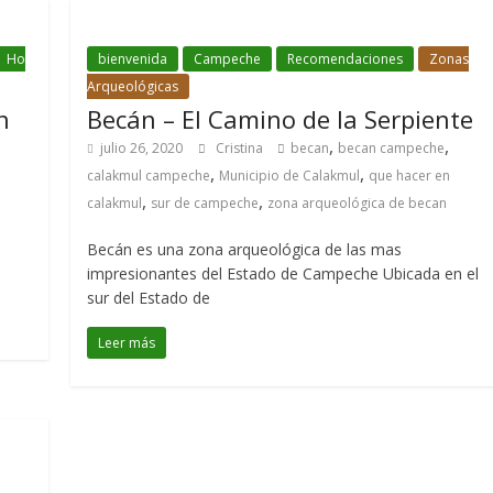
Ho
bienvenida
Campeche
Recomendaciones
Zonas
Arqueológicas
n
Becán – El Camino de la Serpiente
,
,
julio 26, 2020
Cristina
becan
becan campeche
,
,
calakmul campeche
Municipio de Calakmul
que hacer en
,
,
calakmul
sur de campeche
zona arqueológica de becan
Becán es una zona arqueológica de las mas
impresionantes del Estado de Campeche Ubicada en el
sur del Estado de
Leer más