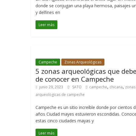
donde se conjugan una playa hermosa, paisajes u
y delfines en
Leer más
Campeche
Zonas Arqueológicas
5 zonas arqueológicas que deb
de conocer en Campeche
,
,
junio 29, 2023
SATO
campeche
chicana
zonas
arqueologicas de campeche
Campeche es un sitio increíble donde por cientos 
años Ciudad mayes estuvieron escondidas. Conoc
estas cinco ciudades mayas y
Leer más