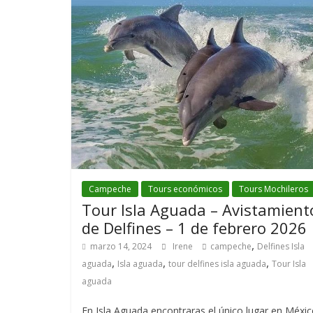
Campeche
Tours económicos
Tours Mochileros
Tour Isla Aguada – Avistamient
de Delfines – 1 de febrero 2026
,
marzo 14, 2024
Irene
campeche
Delfines Isla
,
,
,
aguada
Isla aguada
tour delfines isla aguada
Tour Isla
aguada
En Isla Aguada encontraras el único lugar en Méxi