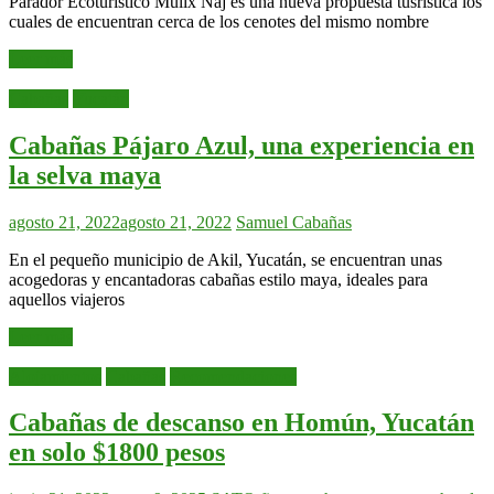
Parador Ecoturístico Mulix Naj es una nueva propuesta tusristica los
cuales de encuentran cerca de los cenotes del mismo nombre
Leer más
Cabañas
Yucatán
Cabañas Pájaro Azul, una experiencia en
la selva maya
agosto 21, 2022
agosto 21, 2022
Samuel
Cabañas
En el pequeño municipio de Akil, Yucatán, se encuentran unas
acogedoras y encantadoras cabañas estilo maya, ideales para
aquellos viajeros
Leer más
Alojamientos
Cabañas
Recomendaciones
Cabañas de descanso en Homún, Yucatán
en solo $1800 pesos