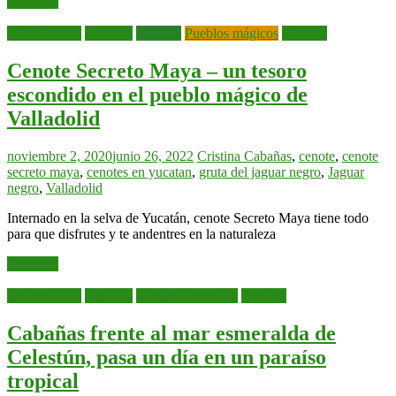
Leer más
Alojamientos
Cabañas
Cenotes
Pueblos mágicos
Yucatán
Cenote Secreto Maya – un tesoro
escondido en el pueblo mágico de
Valladolid
noviembre 2, 2020
junio 26, 2022
Cristina
Cabañas
,
cenote
,
cenote
secreto maya
,
cenotes en yucatan
,
gruta del jaguar negro
,
Jaguar
negro
,
Valladolid
Internado en la selva de Yucatán, cenote Secreto Maya tiene todo
para que disfrutes y te andentres en la naturaleza
Leer más
Alojamientos
Cabañas
Recomendaciones
Yucatán
Cabañas frente al mar esmeralda de
Celestún, pasa un día en un paraíso
tropical