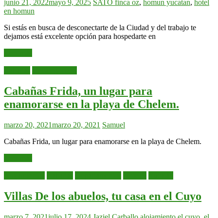
junio 21, 2022
mayo 9, 2025
SATO
finca oz
,
homun yucatan
,
hotel
en homun
Si estás en busca de desconectarte de la Ciudad y del trabajo te
dejamos está excelente opción para hospedarte en
Leer más
Cabañas
Uncategorized
Cabañas Frida, un lugar para
enamorarse en la playa de Chelem.
marzo 20, 2021
marzo 20, 2021
Samuel
Cabañas Frida, un lugar para enamorarse en la playa de Chelem.
Leer más
Alojamientos
Cabañas
Departamentos
Hoteles
Yucatán
Villas De los abuelos, tu casa en el Cuyo
marzo 7, 2021
julio 17, 2024
Jaziel Carballo
alojamiento el cuyo
,
el