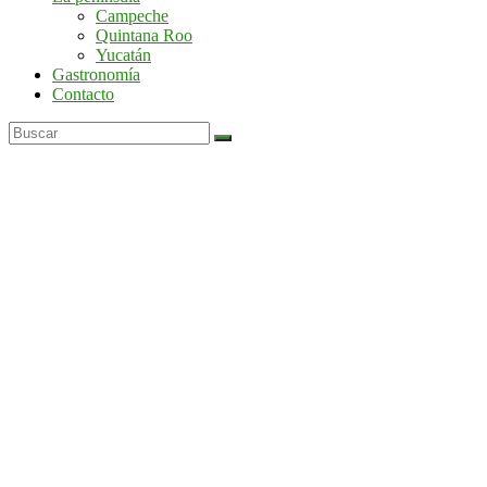
por
Campeche
la
Quintana Roo
península
Yucatán
de
Gastronomía
Yucatán
Contacto