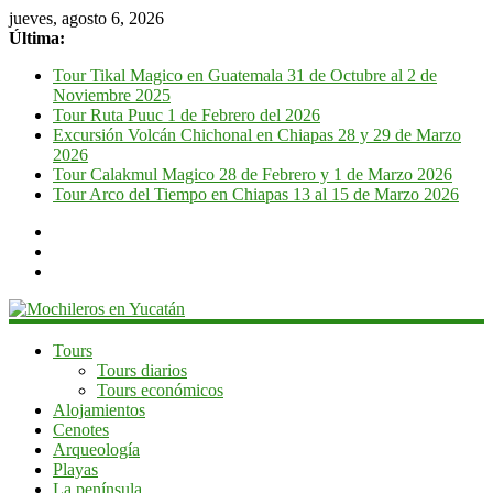
jueves, agosto 6, 2026
Última:
Tour Tikal Magico en Guatemala 31 de Octubre al 2 de
Noviembre 2025
Tour Ruta Puuc 1 de Febrero del 2026
Excursión Volcán Chichonal en Chiapas 28 y 29 de Marzo
2026
Tour Calakmul Magico 28 de Febrero y 1 de Marzo 2026
Tour Arco del Tiempo en Chiapas 13 al 15 de Marzo 2026
Mochileros
Tours
Tours diarios
en
Tours económicos
Yucatán
Alojamientos
Cenotes
Guía
Arqueología
de
Playas
viaje
La península