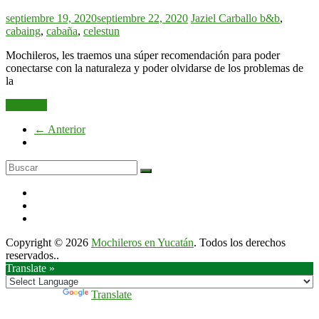
septiembre 19, 2020
septiembre 22, 2020
Jaziel Carballo
b&b
,
cabaing
,
cabaña
,
celestun
Mochileros, les traemos una súper recomendación para poder
conectarse con la naturaleza y poder olvidarse de los problemas de
la
Leer más
← Anterior
Copyright © 2026
Mochileros en Yucatán
. Todos los derechos
reservados..
Translate »
Powered by
Translate