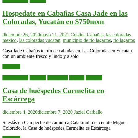
Alojamientos
Cabañas
Hospedate en Cabañas Casa Jade en las
Coloradas, Yucatán en $750mxn
diciembre 26, 2020
mayo 21, 2021
Cristina
Cabañas
,
las coloradas
mexico
,
las coloradas yucatan
,
municipio de rio lagartos
,
rio lagartos
Casa Jade Cabañas te ofrece cabañas en Las Coloradas en Yucatan
con un ambiente fresco y lindo y a solo
Leer más
Alojamientos
Cabañas
Campeche
Cuartos
Hostales
Casa de huéspedes Carmelita en
Escárcega
diciembre 4, 2020
diciembre 7, 2020
Jaziel Carballo
Si estás en Campeche de camino a Calakmul o el cenote Miguel
Colorado, la Casa de huéspedes Carmelita es Escárcega