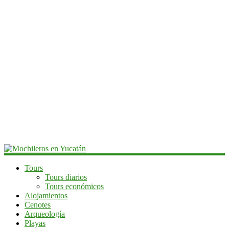
Mochileros
Tours
Tours diarios
en
Tours económicos
Yucatán
Alojamientos
Cenotes
Guía
Arqueología
de
Playas
viaje