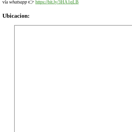
vía
whatsapp
👉
https://bit.ly/3HA1qLB
Ubicacion: