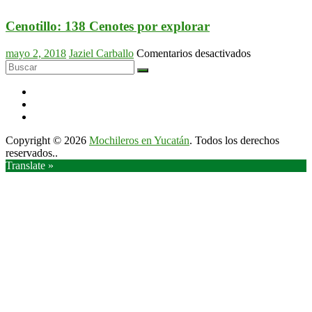
la
de
selva
huéspede
Cenotillo: 138 Cenotes por explorar
maya
Carmelita
en
en
mayo 2, 2018
Jaziel Carballo
Comentarios desactivados
Escárceg
Cenotillo:
138
Cenotes
por
explorar
Copyright © 2026
Mochileros en Yucatán
. Todos los derechos
reservados..
Translate »