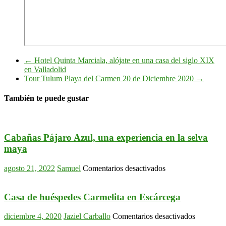
←
Hotel Quinta Marciala, alójate en una casa del siglo XIX
en Valladolid
Tour Tulum Playa del Carmen 20 de Diciembre 2020
→
También te puede gustar
Cabañas Pájaro Azul, una experiencia en la selva
maya
en
agosto 21, 2022
Samuel
Comentarios desactivados
Cabañas
Pájaro
Azul,
Casa de huéspedes Carmelita en Escárcega
una
experiencia
en
diciembre 4, 2020
Jaziel Carballo
Comentarios desactivados
en
Casa