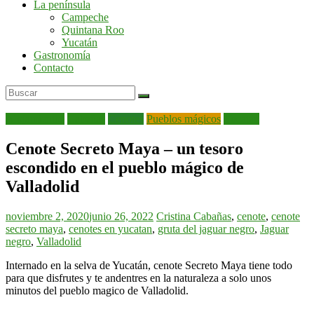
La península
por
Campeche
la
Quintana Roo
península
Yucatán
de
Gastronomía
Yucatán
Contacto
Alojamientos
Cabañas
Cenotes
Pueblos mágicos
Yucatán
Cenote Secreto Maya – un tesoro
escondido en el pueblo mágico de
Valladolid
noviembre 2, 2020
junio 26, 2022
Cristina
Cabañas
,
cenote
,
cenote
secreto maya
,
cenotes en yucatan
,
gruta del jaguar negro
,
Jaguar
negro
,
Valladolid
Internado en la selva de Yucatán, cenote Secreto Maya tiene todo
para que disfrutes y te andentres en la naturaleza a solo unos
minutos del pueblo magico de Valladolid.