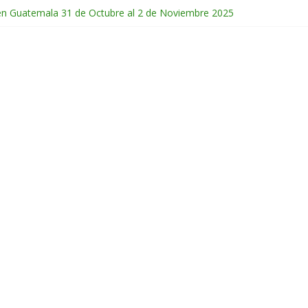
en Guatemala 31 de Octubre al 2 de Noviembre 2025
e Febrero del 2026
hichonal en Chiapas 28 y 29 de Marzo 2026
co 28 de Febrero y 1 de Marzo 2026
po en Chiapas 13 al 15 de Marzo 2026