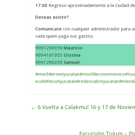
17:00
Regreso aproximadamente a la Ciudad d
Deseas asistir?
Comunicate
con cualquier administrador para u
cada quien paga sus gastos.
9991290359
Mauricio
9994161955
Cristina
9991290359
Samuel
#mochileroenyucatan
#mochilerosenmexico
#tou
ecoh
#tecohyucatan
#redescubreyucatan
#merid
←
6 Vuelta a Calakmul 16 y 17 de Novie
Excursión Tulum – Pl