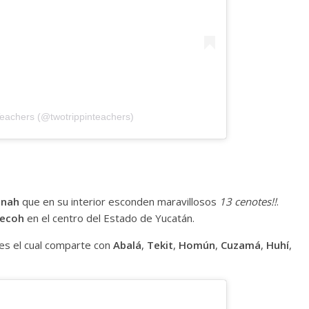
Teachers (@twotrippinteachers)
bnah
que en su interior esconden maravillosos
13 cenotes!!
.
ecoh
en el centro del Estado de Yucatán.
tes el cual comparte con
Abalá
,
Tekit
,
Homún
,
Cuzamá
,
Huhí
,