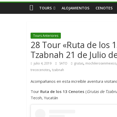
TOURS
ALOJAMIENTOS
CENOTES
Tours Anteriores
28 Tour «Ruta de los 
Tzabnah 21 de Julio d
,
julio 4, 2019
SATO
grutas
mochilerosenmexico
,
trececenotes
tzabnah
Acompañanos en esta increíble aventura visitand
Tour
Ruta de los 13 Cenotes
(
Grutas de Tzabn
Tecoh, Yucatán