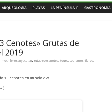
ARQUEOLOGÍA
PLAYAS
LA PENÍNSULA
GASTRONOMÍA
13 Cenotes» Grutas de
el 2019
,
,
,
,
,
mochilerosenyucatan
rutatrececenotes
tours
toursmochileros
o 13 cenotes en un solo dia!
ah
)