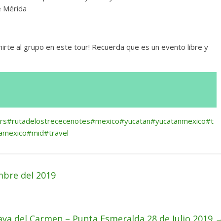
e Mérida
nirte al grupo en este tour! Recuerda que es un evento libre y
rs
#rutadelostrececenotes
#mexico
#yucatan
#yucatanmexico
#t
amexico
#mid
#travel
mbre del 2019
aya del Carmen – Punta Esmeralda 28 de Julio 2019