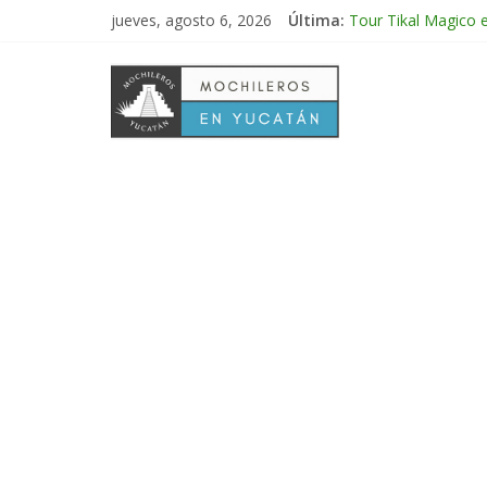
jueves, agosto 6, 2026
Última:
Tour Tikal Magico 
Tour Ruta Puuc 1 d
Excursión Volcán C
Tour Calakmul Magi
Tour Arco del Tiem