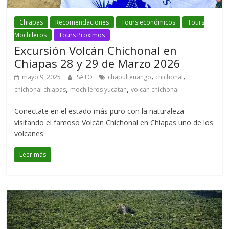
Chiapas
Recomendaciones
Tours económicos
Tours
Mochileros
Tours Proximos
Excursión Volcán Chichonal en
Chiapas 28 y 29 de Marzo 2026
,
,
mayo 9, 2025
SATO
chapultenango
chichonal
,
,
chichonal chiapas
mochileros yucatan
volcan chichonal
Conectate en el estado más puro con la naturaleza
visitando el famoso Volcán Chichonal en Chiapas uno de los
volcanes
Leer más