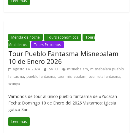
Leer más
Mérida de noche
Tours económicos
Tours
Mochileros
Tours Proximos
Tour Pueblo Fantasma Misnebalam
10 de Enero 2026
,
agosto 14, 2024
SATO
misnebalam
misnebalam pueblo
,
,
,
,
fantasma
pueblo fantasma
tour misnebalam
tour ruta fantasma
xcunya
Vámonos de tour al único pueblo fantasma de #Yucatán
Fecha: Domingo 10 de Enero del 2026 Visitamos: Iglesia
gótica San
Leer más