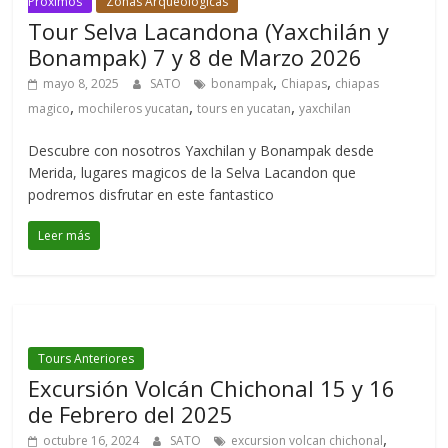
Proximos
Zonas Arqueológicas
Tour Selva Lacandona (Yaxchilán y
Bonampak) 7 y 8 de Marzo 2026
,
,
mayo 8, 2025
SATO
bonampak
Chiapas
chiapas
,
,
,
magico
mochileros yucatan
tours en yucatan
yaxchilan
Descubre con nosotros Yaxchilan y Bonampak desde
Merida, lugares magicos de la Selva Lacandon que
podremos disfrutar en este fantastico
Leer más
Tours Anteriores
Excursión Volcán Chichonal 15 y 16
de Febrero del 2025
,
octubre 16, 2024
SATO
excursion volcan chichonal