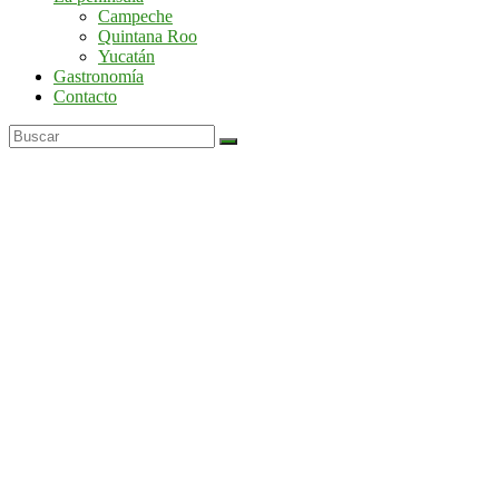
por
Campeche
la
Quintana Roo
península
Yucatán
de
Gastronomía
Yucatán
Contacto