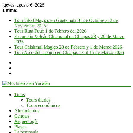
jueves, agosto 6, 2026
Última:
Tour Tikal Magico en Guatemala 31 de Octubre al 2 de
Noviembre 2025
Tour Ruta Puuc 1 de Febrero del 2026
Excursión Volcán Chichonal en Chiapas 28 y 29 de Marzo
2026
Tour Calakmul Magico 28 de Febrero y 1 de Marzo 2026
Tour Arco del Tiempo en Chiapas 13 al 15 de Marzo 2026
Mochileros
Tours
Tours diarios
en
Tours económicos
Yucatán
Alojamientos
Cenotes
Guía
Arqueología
de
Playas
viaje
La península