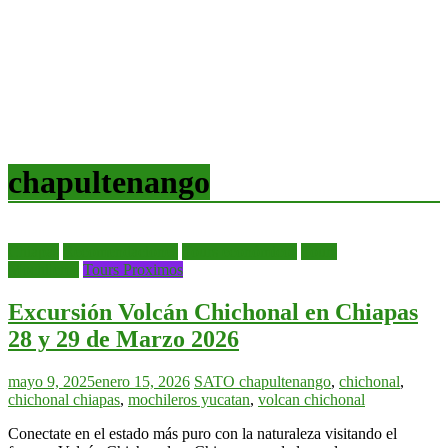
chapultenango
Chiapas
Recomendaciones
Tours económicos
Tours
Mochileros
Tours Proximos
Excursión Volcán Chichonal en Chiapas
28 y 29 de Marzo 2026
mayo 9, 2025
enero 15, 2026
SATO
chapultenango
,
chichonal
,
chichonal chiapas
,
mochileros yucatan
,
volcan chichonal
Conectate en el estado más puro con la naturaleza visitando el