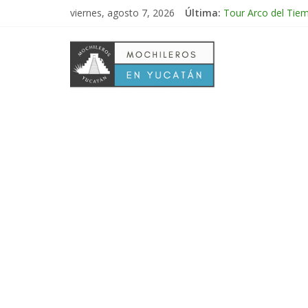
viernes, agosto 7, 2026
Última:
Tour Arco del Tie
Tour Tikal Magico
Tour Ruta Puuc 1 
Excursión Volcán 
Tour Calakmul Mag