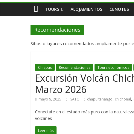
TOURS
ALOJAMIENTOS
CENOTES
Recomendaciones
Sitios o lugares recomendados ampliamente por el
Chiapas
Recomendaciones
Tours económicos
Excursión Volcán Chic
Marzo 2026
,
,
mayo 9, 2025
SATO
chapultenango
chichonal
Conectate en el estado más puro con la naturaleza
volcanes
Leer más