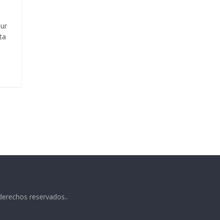
our
ta
derechos reservados..