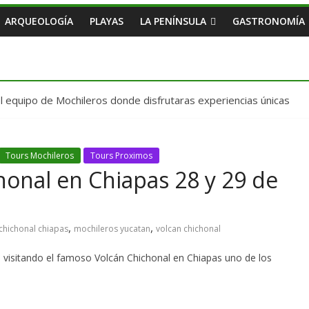
ARQUEOLOGÍA
PLAYAS
LA PENÍNSULA
GASTRONOMÍA
 equipo de Mochileros donde disfrutaras experiencias únicas
Tours Mochileros
Tours Proximos
honal en Chiapas 28 y 29 de
,
,
chichonal chiapas
mochileros yucatan
volcan chichonal
 visitando el famoso Volcán Chichonal en Chiapas uno de los