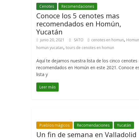
Cenotes
Recomendaciones
Conoce los 5 cenotes mas
recomendados en Homún,
Yucatán
,
junio 20, 2021
SATO
cenotes en homun
Homu
,
homun yucatan
tours de cenotes en homun
Aquí te dejamos nuestra lista de los cinco cenote
recomendados en Homún en este 2021. Conoce e
lista y
Leer más
Pueblos mágicos
Recomendaciones
Yucatán
Un fin de semana en Valladolid