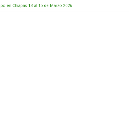
mpo en Chiapas 13 al 15 de Marzo 2026
 en Guatemala 31 de Octubre al 2 de Noviembre 2025
de Febrero del 2026
Chichonal en Chiapas 28 y 29 de Marzo 2026
ico 28 de Febrero y 1 de Marzo 2026