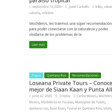
paraíso tropical
,
septiembre 19, 2020
Jaziel Carballo
b&b
cabai
,
cabaña
celestun
Mochileros, les traemos una súper recomendación
para poder conectarse con la naturaleza y poder
olvidarse de los problemas de la
Leer más
Playas
Quintana Roo
Recomendaciones
Loseana Private Tours – Conoce
mejor de Siaan Kaan y Punta Al
,
junio 22, 2020
Cristina
Caribe Mexico
Mochiler
,
,
,
Mexico
Mochileros en Yucatan
Municipion de Tulum
,
,
,
quintana roo
Siaan Kaan
Toursn en Quintana Roo
tulum