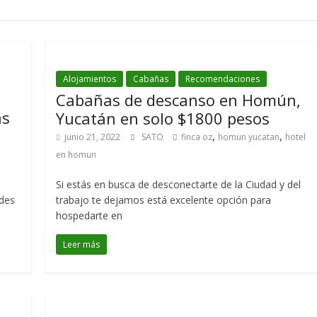
Alojamientos
Cabañas
Recomendaciones
Cabañas de descanso en Homún,
as
Yucatán en solo $1800 pesos
,
,
junio 21, 2022
SATO
finca oz
homun yucatan
hotel
en homun
Si estás en busca de desconectarte de la Ciudad y del
edes
trabajo te dejamos está excelente opción para
hospedarte en
Leer más