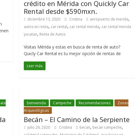
crédito en Mérida con Quickly Car
Rental desde $590mxn.
,
diciembre 13, 2020
Cristina
aeropuerto de merida
n
,
,
,
autos en renta
car rental
car rental merida
car rental merida
enen
,
yucatan
Renta de Autos
Visitas Mérida y estas en busca de renta de auto?
Quicly Car Rental es tu mejor opción de rentas de
Leer más
atá
bienvenida
Campeche
Recomendaciones
Zonas
Arqueológicas
da
Becán – El Camino de la Serpiente
,
,
julio 26, 2020
Cristina
becan
becan campeche
,
,
calakmul campeche
Municipio de Calakmul
que hacer en