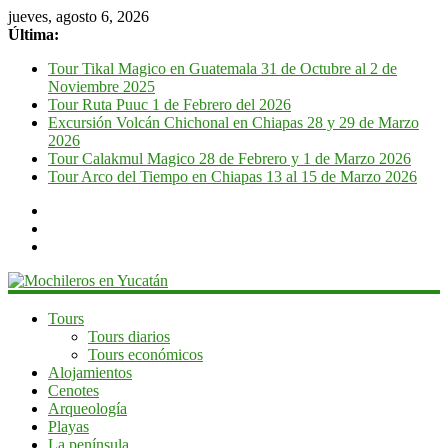
jueves, agosto 6, 2026
Última:
Tour Tikal Magico en Guatemala 31 de Octubre al 2 de
Noviembre 2025
Tour Ruta Puuc 1 de Febrero del 2026
Excursión Volcán Chichonal en Chiapas 28 y 29 de Marzo
2026
Tour Calakmul Magico 28 de Febrero y 1 de Marzo 2026
Tour Arco del Tiempo en Chiapas 13 al 15 de Marzo 2026
Mochileros
Tours
Tours diarios
en
Tours económicos
Yucatán
Alojamientos
Cenotes
Guía
Arqueología
de
Playas
viaje
La península