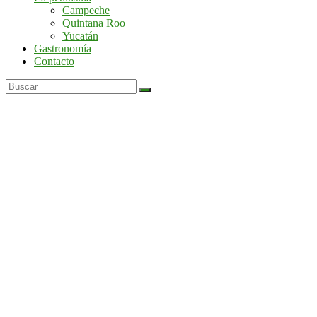
por
Campeche
la
Quintana Roo
península
Yucatán
de
Gastronomía
Yucatán
Contacto