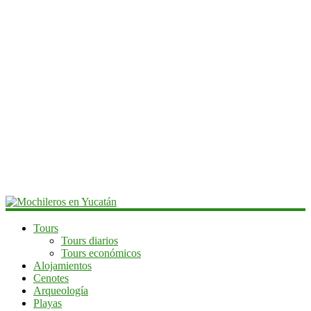
Mochileros
Tours
Tours diarios
en
Tours económicos
Yucatán
Alojamientos
Cenotes
Guía
Arqueología
de
Playas
viaje