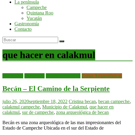
La península
por
Campeche
la
Quintana Roo
península
Yucatán
de
Gastronomía
Yucatán
Contacto
que hacer en calakmul
bienvenida
Campeche
Recomendaciones
Zonas Arqueológicas
Becán – El Camino de la Serpiente
julio 26, 2020
septiembre 18, 2022
Cristina
becan
,
becan campeche
,
calakmul campeche
,
Municipio de Calakmul
,
que hacer en
calakmul
,
sur de campeche
,
zona arqueológica de becan
Becán es una zona arqueológica de las mas impresionantes del
Estado de Campeche Ubicada en el sur del Estado de