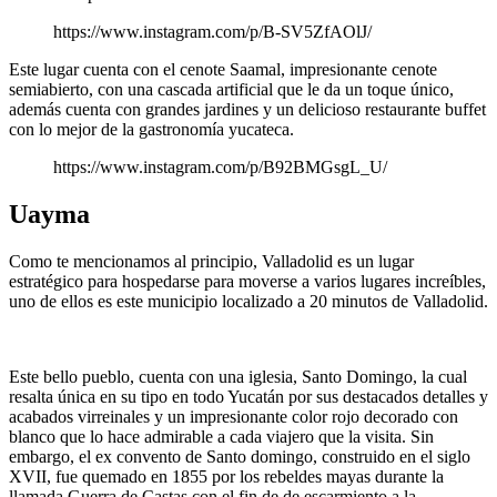
https://www.instagram.com/p/B-SV5ZfAOlJ/
Este lugar cuenta con el cenote Saamal, impresionante cenote
semiabierto, con una cascada artificial que le da un toque único,
además cuenta con grandes jardines y un delicioso restaurante buffet
con lo mejor de la gastronomía yucateca.
https://www.instagram.com/p/B92BMGsgL_U/
Uayma
Como te mencionamos al principio, Valladolid es un lugar
estratégico para hospedarse para moverse a varios lugares increíbles,
uno de ellos es este municipio localizado a 20 minutos de Valladolid.
Este bello pueblo, cuenta con una iglesia, Santo Domingo, la cual
resalta única en su tipo en todo Yucatán por sus destacados detalles y
acabados virreinales y un impresionante color rojo decorado con
blanco que lo hace admirable a cada viajero que la visita. Sin
embargo, el ex convento de Santo domingo, construido en el siglo
XVII, fue quemado en 1855 por los rebeldes mayas durante la
llamada Guerra de Castas con el fin de de escarmiento a la