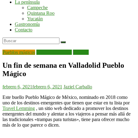
La península
por
Campeche
la
Quintana Roo
península
Yucatán
de
Gastronomía
Yucatán
Contacto
Pueblos mágicos
Recomendaciones
Yucatán
Un fin de semana en Valladolid Pueblo
Mágico
febrero 6, 2021
febrero 6, 2021
Jaziel Carballo
Este buello Pueblo Mágico de México, nominado en 2018 como
uno de los destinos emergentes que tienen que estar en tu lista por
Travel Lemming
, un sitio web dedicado a promover los destinos
emergentes del mundo y alentar a los viajeros a pensar más allá de
las tradicionales «trampas para turistas», tiene para ofrecer mucho
más de lo que parece o dicen.