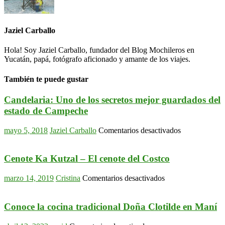
Jaziel Carballo
Hola! Soy Jaziel Carballo, fundador del Blog Mochileros en
Yucatán, papá, fotógrafo aficionado y amante de los viajes.
También te puede gustar
Candelaria: Uno de los secretos mejor guardados del
estado de Campeche
en
mayo 5, 2018
Jaziel Carballo
Comentarios desactivados
Candelaria:
Uno
de
Cenote Ka Kutzal – El cenote del Costco
los
secretos
en
marzo 14, 2019
Cristina
Comentarios desactivados
mejor
Cenote
guardados
Ka
del
Kutzal
Conoce la cocina tradicional Doña Clotilde en Maní
estado
–
de
El