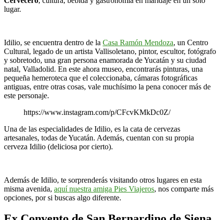
Cervecero
, cultura, bebida y gastronomía en maridaje en un solo
lugar.
Idilio, se encuentra dentro de la
Casa Ramón Mendoza
, un Centro
Cultural, legado de un artista Vallisoletano, pintor, escultor, fotógrafo
y sobretodo, una gran persona enamorada de Yucatán y su ciudad
natal, Valladolid. En este ahora museo, encontrarás pinturas, una
pequeña hemeroteca que el coleccionaba, cámaras fotográficas
antiguas, entre otras cosas, vale muchísimo la pena conocer más de
este personaje.
https://www.instagram.com/p/CFcvKMkDc0Z/
Una de las especialidades de Idilio, es la cata de cervezas
artesanales, todas de Yucatán. Además, cuentan con su propia
cerveza Idilio (deliciosa por cierto).
Además de Idilio, te sorprenderás visitando otros lugares en esta
misma avenida,
aquí nuestra amiga Pies Viajeros
, nos comparte más
opciones, por si buscas algo diferente.
Ex Convento de San Bernardino de Siena