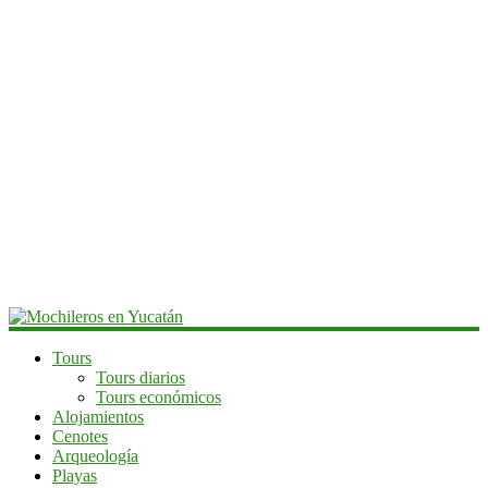
Mochileros
Tours
Tours diarios
en
Tours económicos
Yucatán
Alojamientos
Cenotes
Guía
Arqueología
de
Playas
viaje