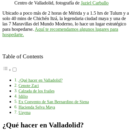
Centro de Valladolid, fotografía de
Jaziel Carballo
Ubicado a poco más de 2 horas de Mérida y a 1.5 hrs de Tulum y a
solo 40 mins de Chichén Itzá, la legendaria ciudad maya y una de
las 7 Maravillas del Mundo Moderno, lo hace un lugar estratégico
para hospedarse.
Aquí te recomendamos algunos lugares para
hospedarte.
Table of Contents
¿Qué hacer en Valladolid?
Cenote Zaci
Calzada de los frailes
Idilio
Ex Convento de San Bernardino de Siena
Hacienda Selva Maya
Uayma
¿Qué hacer en Valladolid?