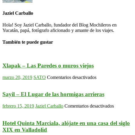
Jaziel Carballo
Hola! Soy Jaziel Carballo, fundador del Blog Mochileros en
Yucatán, papá, fotógrafo aficionado y amante de los viajes.
También te puede gustar
Xlapak – Las Paredes o muros viejos
en
marzo 20, 2019
SATO
Comentarios desactivados
Xlapak
–
Las
Sayil – El Lugar de las hormigas arrieras
Paredes
o
en
febrero 15, 2019
Jaziel Carballo
Comentarios desactivados
muros
Sayil
viejos
–
El
Hotel Quinta Marciala, alójate en una casa del siglo
Lugar
XIX en Valladolid
de