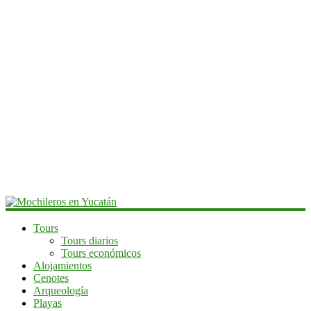
Mochileros
Tours
Tours diarios
en
Tours económicos
Yucatán
Alojamientos
Cenotes
Guía
Arqueología
de
Playas
viaje