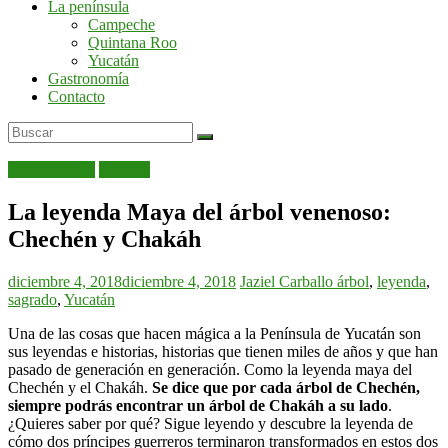
La península
por
Campeche
la
Quintana Roo
península
Yucatán
de
Gastronomía
Yucatán
Contacto
Mérida de día
Yucatán
La leyenda Maya del árbol venenoso:
Chechén y Chakáh
diciembre 4, 2018
diciembre 4, 2018
Jaziel Carballo
árbol
,
leyenda
,
sagrado
,
Yucatán
Una de las cosas que hacen mágica a la Península de Yucatán son
sus leyendas e historias, historias que tienen miles de años y que han
pasado de generación en generación. Como la leyenda maya del
Chechén y el Chakáh.
Se dice que por cada árbol de Chechén,
siempre podrás encontrar un árbol de Chakáh a su lado
.
¿Quieres saber por qué? Sigue leyendo y descubre la leyenda de
cómo dos príncipes guerreros terminaron transformados en estos dos