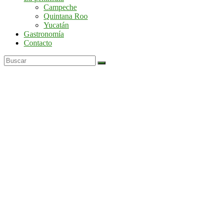
por
Campeche
la
Quintana Roo
península
Yucatán
de
Gastronomía
Yucatán
Contacto