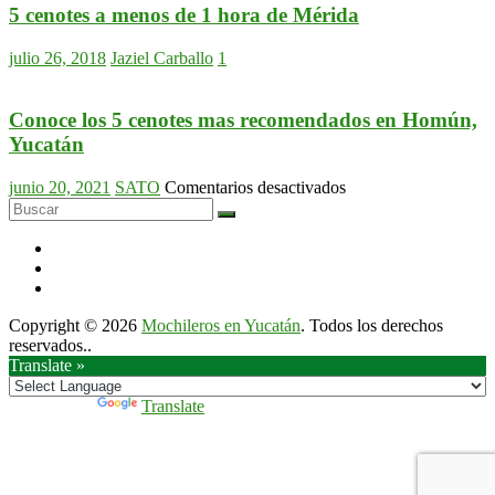
auto
5 cenotes a menos de 1 hora de Mérida
sin
tarjeta
julio 26, 2018
Jaziel Carballo
1
de
crédito
en
Conoce los 5 cenotes mas recomendados en Homún,
Mérida
Yucatán
con
Quickly
en
junio 20, 2021
SATO
Comentarios desactivados
Car
Conoce
Rental
los
desde
5
$590mxn.
cenotes
mas
recomendados
Copyright © 2026
Mochileros en Yucatán
. Todos los derechos
en
reservados..
Homún,
Translate »
Yucatán
Powered by
Translate