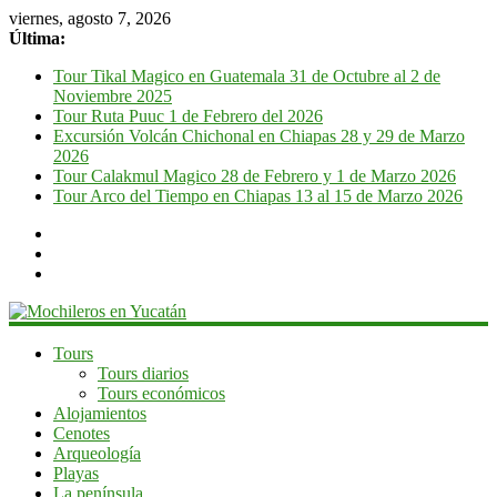
viernes, agosto 7, 2026
Última:
Tour Tikal Magico en Guatemala 31 de Octubre al 2 de
Noviembre 2025
Tour Ruta Puuc 1 de Febrero del 2026
Excursión Volcán Chichonal en Chiapas 28 y 29 de Marzo
2026
Tour Calakmul Magico 28 de Febrero y 1 de Marzo 2026
Tour Arco del Tiempo en Chiapas 13 al 15 de Marzo 2026
Mochileros
Tours
Tours diarios
en
Tours económicos
Yucatán
Alojamientos
Cenotes
Guía
Arqueología
de
Playas
viaje
La península