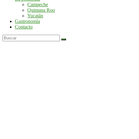
por
Campeche
la
Quintana Roo
península
Yucatán
de
Gastronomía
Yucatán
Contacto