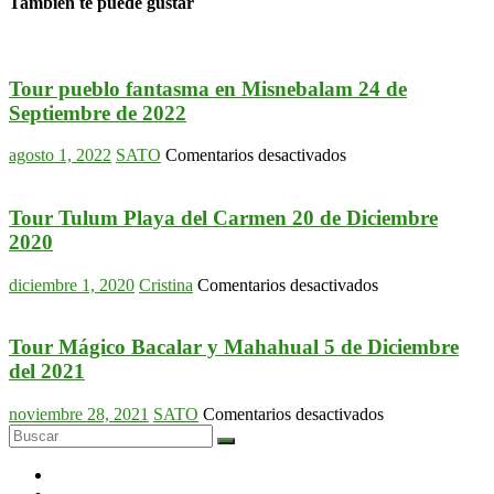
También te puede gustar
Tour pueblo fantasma en Misnebalam 24 de
Septiembre de 2022
en
agosto 1, 2022
SATO
Comentarios desactivados
Tour
pueblo
fantasma
Tour Tulum Playa del Carmen 20 de Diciembre
en
2020
Misnebalam
24
en
diciembre 1, 2020
Cristina
Comentarios desactivados
de
Tour
Septiembre
Tulum
de
Playa
Tour Mágico Bacalar y Mahahual 5 de Diciembre
2022
del
del 2021
Carmen
20
en
noviembre 28, 2021
SATO
Comentarios desactivados
de
Tour
Diciembre
Mágico
2020
Bacalar
y