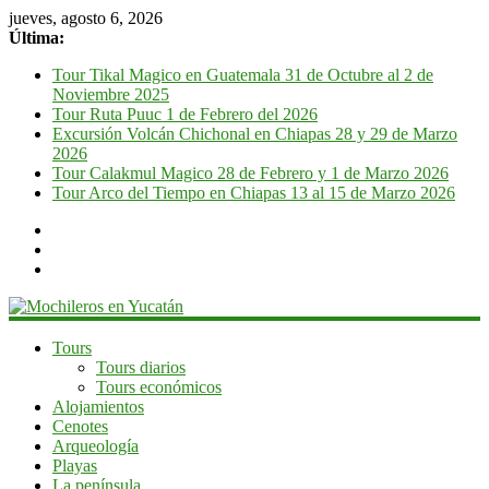
jueves, agosto 6, 2026
Última:
Tour Tikal Magico en Guatemala 31 de Octubre al 2 de
Noviembre 2025
Tour Ruta Puuc 1 de Febrero del 2026
Excursión Volcán Chichonal en Chiapas 28 y 29 de Marzo
2026
Tour Calakmul Magico 28 de Febrero y 1 de Marzo 2026
Tour Arco del Tiempo en Chiapas 13 al 15 de Marzo 2026
Mochileros
Tours
Tours diarios
en
Tours económicos
Yucatán
Alojamientos
Cenotes
Guía
Arqueología
de
Playas
viaje
La península