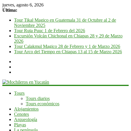
jueves, agosto 6, 2026
Última:
Tour Tikal Magico en Guatemala 31 de Octubre al 2 de
Noviembre 2025
Tour Ruta Puuc 1 de Febrero del 2026
Excursión Volcán Chichonal en Chiapas 28 y 29 de Marzo
2026
Tour Calakmul Magico 28 de Febrero y 1 de Marzo 2026
Tour Arco del Tiempo en Chiapas 13 al 15 de Marzo 2026
Mochileros
Tours
Tours diarios
en
Tours económicos
Yucatán
Alojamientos
Cenotes
Guía
Arqueología
de
Playas
viaje
La península