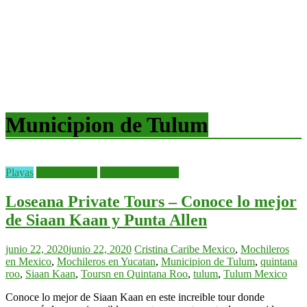
Municipion de Tulum
Playas
Quintana Roo
Recomendaciones
Loseana Private Tours – Conoce lo mejor
de Siaan Kaan y Punta Allen
junio 22, 2020
junio 22, 2020
Cristina
Caribe Mexico
,
Mochileros
en Mexico
,
Mochileros en Yucatan
,
Municipion de Tulum
,
quintana
roo
,
Siaan Kaan
,
Toursn en Quintana Roo
,
tulum
,
Tulum Mexico
Conoce lo mejor de Siaan Kaan en este increible tour donde