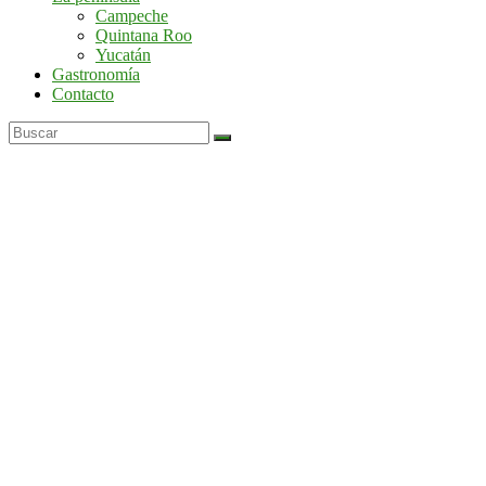
por
Campeche
la
Quintana Roo
península
Yucatán
de
Gastronomía
Yucatán
Contacto