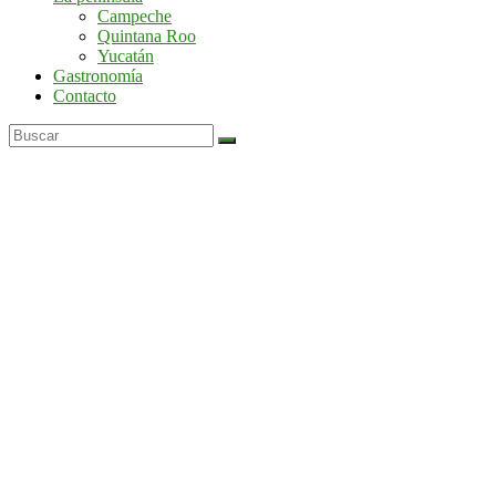
por
Campeche
la
Quintana Roo
península
Yucatán
de
Gastronomía
Yucatán
Contacto