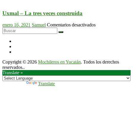
Cenote
Escargot
El
café
Pocito
Uxmal – La tres veces construida
bistro
en
Mérida
Hunucmá
en
enero 16, 2021
Samuel
Comentarios desactivados
Uxmal
–
La
tres
veces
construida
Copyright © 2026
Mochileros en Yucatán
. Todos los derechos
reservados..
Translate »
Powered by
Translate