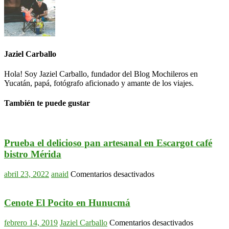
Jaziel Carballo
Hola! Soy Jaziel Carballo, fundador del Blog Mochileros en
Yucatán, papá, fotógrafo aficionado y amante de los viajes.
También te puede gustar
Prueba el delicioso pan artesanal en Escargot café
bistro Mérida
en
abril 23, 2022
anaid
Comentarios desactivados
Prueba
el
delicioso
Cenote El Pocito en Hunucmá
pan
artesanal
en
febrero 14, 2019
Jaziel Carballo
Comentarios desactivados
en