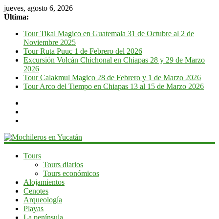
jueves, agosto 6, 2026
Última:
Tour Tikal Magico en Guatemala 31 de Octubre al 2 de
Noviembre 2025
Tour Ruta Puuc 1 de Febrero del 2026
Excursión Volcán Chichonal en Chiapas 28 y 29 de Marzo
2026
Tour Calakmul Magico 28 de Febrero y 1 de Marzo 2026
Tour Arco del Tiempo en Chiapas 13 al 15 de Marzo 2026
Mochileros
Tours
Tours diarios
en
Tours económicos
Yucatán
Alojamientos
Cenotes
Guía
Arqueología
de
Playas
viaje
La península