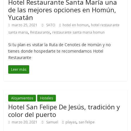
Hotel Restaurante Santa María una
de las mejores opciones en Homún,
Yucatán
,
marzo 25, 2021
SATO
hotel en homun
hotel restaurante
,
,
santa maria
Restaurante
restaurante santa maria homun
Si tu plan es visitar la Ruta de Cenotes de Homún y no
tienes donde hospedarte te recomendamos Hotel
Restaurante
Leer más
Alojamientos
Hoteles
Hotel San Felipe De Jesús, tradición y
color del puerto
,
marzo 20, 2021
Samuel
playas
san felipe