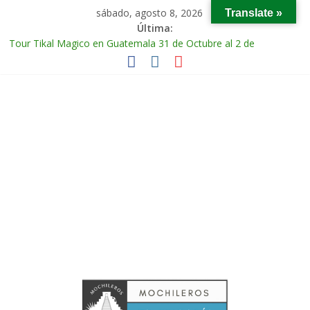
sábado, agosto 8, 2026
Translate »
Última:
Tour Tikal Magico en Guatemala 31 de Octubre al 2 de
Noviembre 2025
Tour Ruta Puuc 1 de Febrero del 2026
Excursión Volcán Chichonal en Chiapas 28 y 29 de Marzo 2026
Tour Calakmul Magico 28 de Febrero y 1 de Marzo 2026
Tour Arco del Tiempo en Chiapas 13 al 15 de Marzo 2026