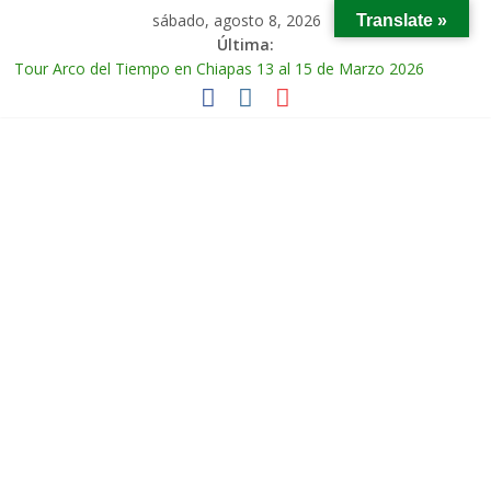
sábado, agosto 8, 2026
Translate »
Última:
Tour Arco del Tiempo en Chiapas 13 al 15 de Marzo 2026
Tour Tikal Magico en Guatemala 31 de Octubre al 2 de
Noviembre 2025
Tour Ruta Puuc 1 de Febrero del 2026
Excursión Volcán Chichonal en Chiapas 28 y 29 de Marzo 2026
Tour Calakmul Magico 28 de Febrero y 1 de Marzo 2026