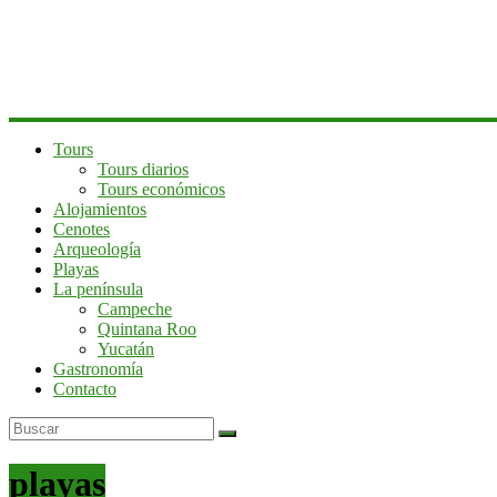
península
de
Yucatán
Tours
Tours diarios
Tours económicos
Alojamientos
Cenotes
Arqueología
Playas
La península
Campeche
Quintana Roo
Yucatán
Gastronomía
Contacto
playas