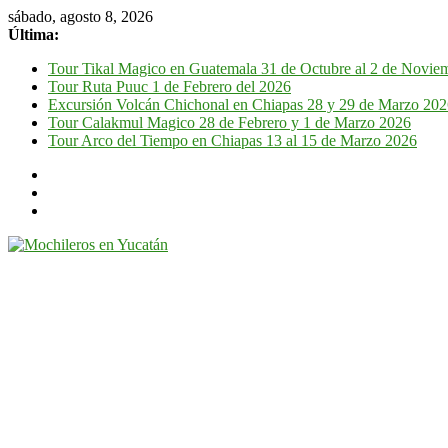
sábado, agosto 8, 2026
Última:
Tour Tikal Magico en Guatemala 31 de Octubre al 2 de Novie
Tour Ruta Puuc 1 de Febrero del 2026
Excursión Volcán Chichonal en Chiapas 28 y 29 de Marzo 20
Tour Calakmul Magico 28 de Febrero y 1 de Marzo 2026
Tour Arco del Tiempo en Chiapas 13 al 15 de Marzo 2026
Mochileros
en
Yucatán
Guía
de
viaje
por
la