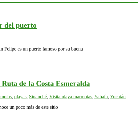
r del puerto
an Felipe es un puerto famoso por su buena
a Ruta de la Costa Esmeralda
motas
,
playas
,
Sinanché
,
Visita playa marmotas
,
Yabaín
,
Yucatán
noce un poco más de este sitio