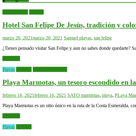
Alojamientos
Hoteles
Hotel San Felipe De Jesús, tradición y colo
marzo 20, 2021
marzo 20, 2021
Samuel
playas
,
san felipe
¿Tienes pensado visitar San Felipe y aun no sabes donde quedarte? S
Leer más
Playas
Yucatán
YucatanAlMundo
Playa Marmotas, un tesoro escondido en l
febrero 16, 2021
febrero 16, 2021
SATO
marmotas
,
playa
,
PLaya Mar
Playa Marmotas es un sitio único en la ruta de la Costa Esmeralda, co
Leer más
Playas
Yucatán