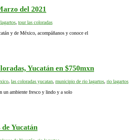
Marzo del 2021
 lagartos
,
tour las coloradas
Yucatán y de México, acompáñanos y conoce el
oloradas, Yucatán en $750mxn
exico
,
las coloradas yucatan
,
municipio de rio lagartos
,
rio lagartos
 un ambiente fresco y lindo y a solo
s de Yucatán