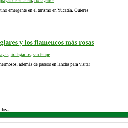
playas de Yucatán
,
rio lagartos
stino emergente en el turismo en Yucatán. Quieres
glares y los flamencos más rosas
layas
,
rio lagartos
,
san felipe
 hermosos, además de paseos en lancha para visitar
ados..