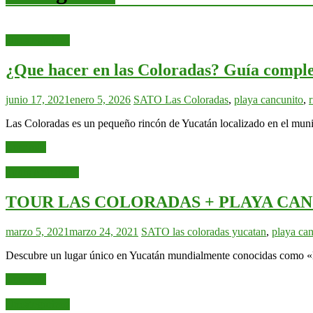
Uncategorized
¿Que hacer en las Coloradas? Guía comple
junio 17, 2021
enero 5, 2026
SATO
Las Coloradas
,
playa cancunito
,
r
Las Coloradas es un pequeño rincón de Yucatán localizado en el muni
Leer más
Tours Anteriores
TOUR LAS COLORADAS + PLAYA CAN
marzo 5, 2021
marzo 24, 2021
SATO
las coloradas yucatan
,
playa ca
Descubre un lugar único en Yucatán mundialmente conocidas como «
Leer más
Uncategorized