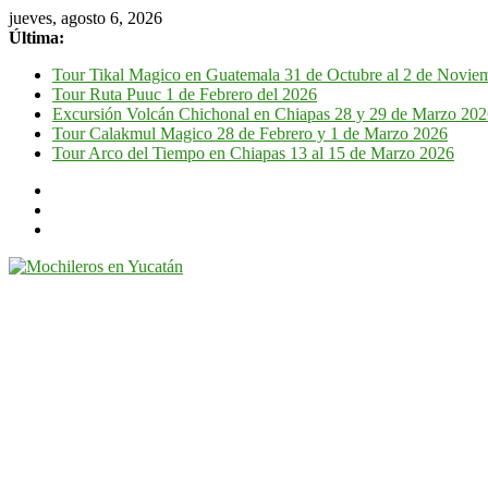
jueves, agosto 6, 2026
Última:
Tour Tikal Magico en Guatemala 31 de Octubre al 2 de Novie
Tour Ruta Puuc 1 de Febrero del 2026
Excursión Volcán Chichonal en Chiapas 28 y 29 de Marzo 20
Tour Calakmul Magico 28 de Febrero y 1 de Marzo 2026
Tour Arco del Tiempo en Chiapas 13 al 15 de Marzo 2026
Mochileros
en
Yucatán
Guía
de
viaje
por
la