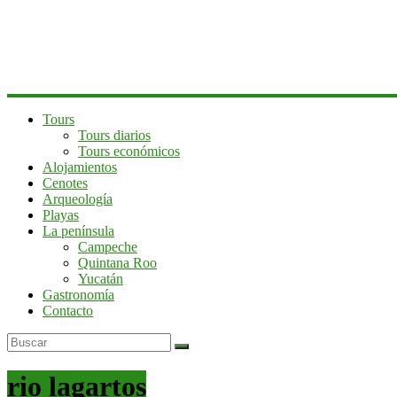
península
de
Yucatán
Tours
Tours diarios
Tours económicos
Alojamientos
Cenotes
Arqueología
Playas
La península
Campeche
Quintana Roo
Yucatán
Gastronomía
Contacto
rio lagartos