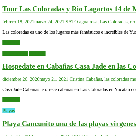
Tour Las Coloradas y Rio Lagartos 14 de 
febrero 18, 2021
marzo 24, 2021
SATO
agua rosa
,
Las Coloradas
,
rio
Las coloradas es uno de los lugares más fantásticos e increíbles de 
Leer más
Alojamientos
Cabañas
Hospedate en Cabañas Casa Jade en las C
diciembre 26, 2020
mayo 21, 2021
Cristina
Cabañas
,
las coloradas m
Casa Jade Cabañas te ofrece cabañas en Las Coloradas en Yucatan con
Leer más
Playas
Playa Cancunito una de las playas virgene