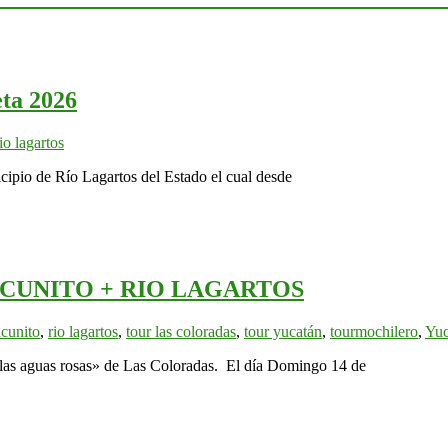
ta 2026
io lagartos
cipio de Río Lagartos del Estado el cual desde
CUNITO + RIO LAGARTOS
ncunito
,
rio lagartos
,
tour las coloradas
,
tour yucatán
,
tourmochilero
,
Yuc
las aguas rosas» de Las Coloradas. El día Domingo 14 de