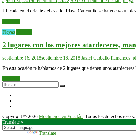
agosto 31, 2019
noviembre 5, 2022
SATO
Oriente de Yucatan
,
playa
,
Ubicada en el oriente del estado, Playa Cancunito se ha vuelvo un de
Leer más
Playas
Yucatán
2 lugares con los mejores atardeceres, man
septiembre 16, 2018
septiembre 16, 2018
Jaziel Carballo
flamencos
,
p
En esta ocasión te hablamos de 2 lugares que tienen unos atardeceres
Leer más
Copyright © 2026
Mochileros en Yucatán
. Todos los derechos reserv
Translate »
Powered by
Translate