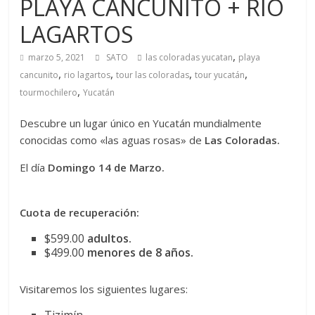
PLAYA CANCUNITO + RIO
LAGARTOS
,
marzo 5, 2021
SATO
las coloradas yucatan
playa
,
,
,
,
cancunito
rio lagartos
tour las coloradas
tour yucatán
,
tourmochilero
Yucatán
Descubre un lugar único en Yucatán mundialmente
conocidas como «las aguas rosas» de
Las Coloradas.
El día
Domingo 14 de Marzo.
Cuota de recuperación:
$599.00
adultos.
$499.00
menores de 8 años.
Visitaremos los siguientes lugares:
Tizimín