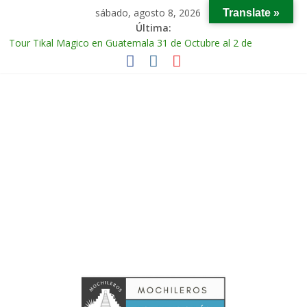
sábado, agosto 8, 2026
Translate »
Última:
Tour Tikal Magico en Guatemala 31 de Octubre al 2 de
Noviembre 2025
Tour Ruta Puuc 1 de Febrero del 2026
Excursión Volcán Chichonal en Chiapas 28 y 29 de Marzo 2026
Tour Calakmul Magico 28 de Febrero y 1 de Marzo 2026
Tour Arco del Tiempo en Chiapas 13 al 15 de Marzo 2026