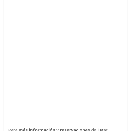
Para
más información
y
reservaciones
de lugar,