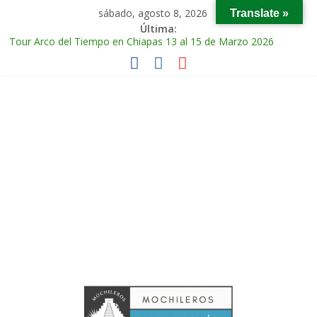
sábado, agosto 8, 2026
Translate »
Última:
Tour Arco del Tiempo en Chiapas 13 al 15 de Marzo 2026
Tour Tikal Magico en Guatemala 31 de Octubre al 2 de
Noviembre 2025
Tour Ruta Puuc 1 de Febrero del 2026
Excursión Volcán Chichonal en Chiapas 28 y 29 de Marzo 2026
Tour Calakmul Magico 28 de Febrero y 1 de Marzo 2026