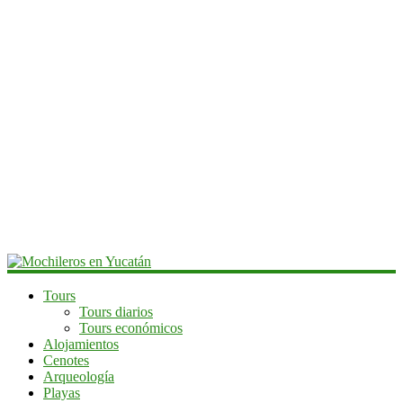
Mochileros
Tours
Tours diarios
en
Tours económicos
Yucatán
Alojamientos
Cenotes
Guía
Arqueología
de
Playas
viaje