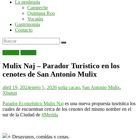
La península
por
Campeche
la
Quintana Roo
península
Yucatán
de
Gastronomía
Yucatán
Contacto
Cabañas
Cenotes
Mulix Naj – Parador Turistico en los
cenotes de San Antonio Mulix
abril 19, 2024
enero 5, 2026
sofia
cacao
,
San Antonio Mulix
,
Xbatun
Parador Ecoturístico Mulix Naj
es una nueva propuesta tusristica los
cuales de encuentran cerca de los cenotes del mismo nombre en el
sur de la Ciudad de
#Merida
Desayunos, comídas y cenas.