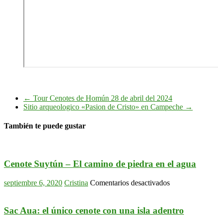
←
Tour Cenotes de Homún 28 de abril del 2024
Sitio arqueologico «Pasion de Cristo» en Campeche
→
También te puede gustar
Cenote Suytún – El camino de piedra en el agua
en
septiembre 6, 2020
Cristina
Comentarios desactivados
Cenote
Suytún
–
Sac Aua: el único cenote con una isla adentro
El