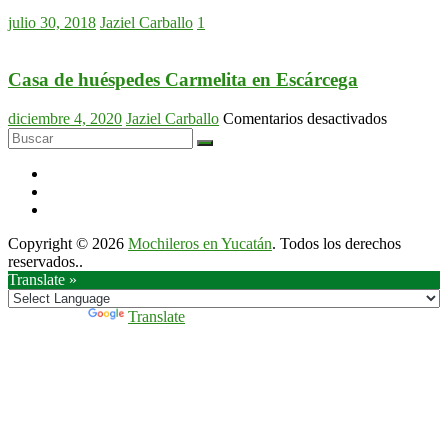
camino
julio 30, 2018
Jaziel Carballo
1
de
piedra
en
Casa de huéspedes Carmelita en Escárcega
el
agua
en
diciembre 4, 2020
Jaziel Carballo
Comentarios desactivados
Casa
de
huéspede
Carmelita
en
Escárceg
Copyright © 2026
Mochileros en Yucatán
. Todos los derechos
reservados..
Translate »
Powered by
Translate