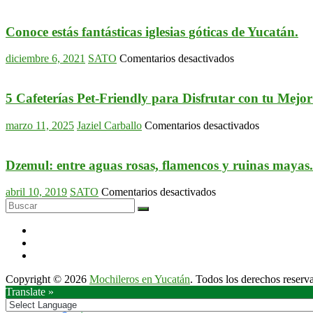
Conoce estás fantásticas iglesias góticas de Yucatán.
en
diciembre 6, 2021
SATO
Comentarios desactivados
Conoce
estás
fantásticas
5 Cafeterías Pet-Friendly para Disfrutar con tu Mej
iglesias
góticas
en
marzo 11, 2025
Jaziel Carballo
Comentarios desactivados
de
5
Yucatán.
Cafeterías
Pet-
Dzemul: entre aguas rosas, flamencos y ruinas mayas.
Friendly
para
en
abril 10, 2019
SATO
Comentarios desactivados
Disfrutar
Dzemul:
con
entre
tu
aguas
Mejor
rosas,
Amigo
flamencos
en
y
Mérida
Copyright © 2026
Mochileros en Yucatán
. Todos los derechos reserv
ruinas
Translate »
mayas.