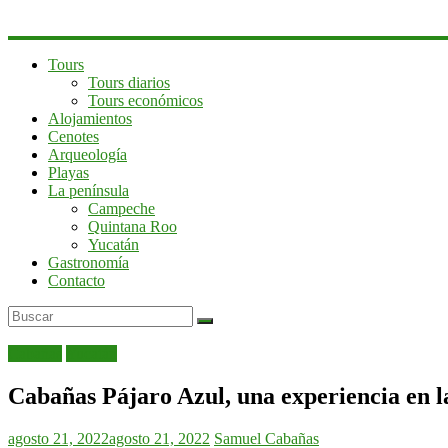
Tours
Tours diarios
Tours económicos
Alojamientos
Cenotes
Arqueología
Playas
La península
Campeche
Quintana Roo
Yucatán
Gastronomía
Contacto
Cabañas
Yucatán
Cabañas Pájaro Azul, una experiencia en l
agosto 21, 2022
agosto 21, 2022
Samuel
Cabañas