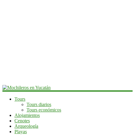
Mochileros
Tours
Tours diarios
en
Tours económicos
Yucatán
Alojamientos
Cenotes
Guía
Arqueología
de
Playas
viaje