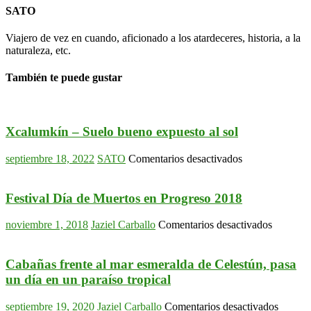
SATO
Viajero de vez en cuando, aficionado a los atardeceres, historia, a la
naturaleza, etc.
También te puede gustar
Xcalumkín – Suelo bueno expuesto al sol
en
septiembre 18, 2022
SATO
Comentarios desactivados
Xcalumkín
–
Suelo
Festival Día de Muertos en Progreso 2018
bueno
expuesto
en
noviembre 1, 2018
Jaziel Carballo
Comentarios desactivados
al
Festival
sol
Día
de
Cabañas frente al mar esmeralda de Celestún, pasa
Muertos
un día en un paraíso tropical
en
Progreso
en
septiembre 19, 2020
Jaziel Carballo
Comentarios desactivados