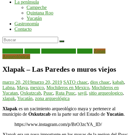
La península
por
Campeche
la
Quintana Roo
península
Yucatán
de
Gastronomía
Yucatán
Contacto
bienvenida
Noticias
Recomendaciones
Yucatán
Zonas
Arqueológicas
Xlapak – Las Paredes o muros viejos
marzo 20, 2019
marzo 20, 2019
SATO
chaac
,
dios chaac
,
kabah
,
Labna
,
Maya
,
mexico
,
Mochileros en Mexico
,
Mochileros en
Yucatan
,
Oxkutzcab
,
Puuc
,
Ruta Puuc
,
sayil
,
sitio arqueologico
,
xlapak
,
Yucatán
,
zona arqueológica
Xlapak
es un yacimiento arqueológico maya y pertenece al
municipio de
Oxkutzcab
en la parte sur del Estado de
Yucatán
.
https://www.instagram.com/p/BrO3zcYA_ID/
Xlapak era un paso importante en los mayas de la region del
Puuc