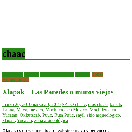
chaac
bienvenida
Noticias
Recomendaciones
Yucatán
Zonas
Arqueológicas
Xlapak – Las Paredes o muros viejos
marzo 20, 2019
marzo 20, 2019
SATO
chaac
,
dios chaac
,
kabah
,
Labna
,
Maya
,
mexico
,
Mochileros en Mexico
,
Mochileros en
Yucatan
,
Oxkutzcab
,
Puuc
,
Ruta Puuc
,
sayil
,
sitio arqueologico
,
xlapak
,
Yucatán
,
zona arqueológica
Xlapak es un yacimiento arqueológico maya y pertenece al