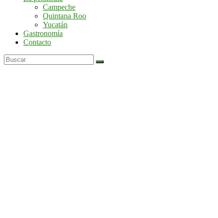
por
Campeche
la
Quintana Roo
península
Yucatán
de
Gastronomía
Yucatán
Contacto