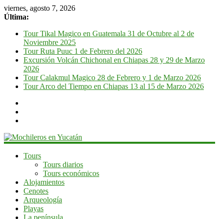
viernes, agosto 7, 2026
Última:
Tour Tikal Magico en Guatemala 31 de Octubre al 2 de
Noviembre 2025
Tour Ruta Puuc 1 de Febrero del 2026
Excursión Volcán Chichonal en Chiapas 28 y 29 de Marzo
2026
Tour Calakmul Magico 28 de Febrero y 1 de Marzo 2026
Tour Arco del Tiempo en Chiapas 13 al 15 de Marzo 2026
Mochileros
Tours
Tours diarios
en
Tours económicos
Yucatán
Alojamientos
Cenotes
Guía
Arqueología
de
Playas
viaje
La península