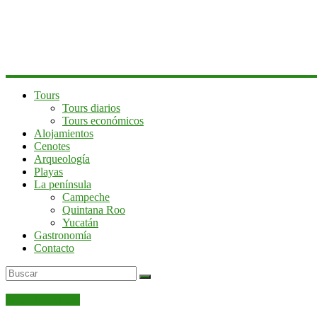
península
de
Yucatán
Tours
Tours diarios
Tours económicos
Alojamientos
Cenotes
Arqueología
Playas
La península
Campeche
Quintana Roo
Yucatán
Gastronomía
Contacto
Tours Anteriores