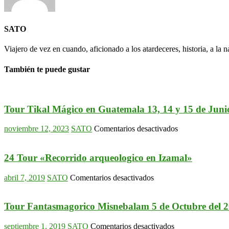
SATO
Viajero de vez en cuando, aficionado a los atardeceres, historia, a la na
También te puede gustar
Tour Tikal Mágico en Guatemala 13, 14 y 15 de Juni
en
noviembre 12, 2023
SATO
Comentarios desactivados
Tour
Tikal
Mágico
24 Tour «Recorrido arqueologico en Izamal»
en
Guatemala
en
abril 7, 2019
SATO
Comentarios desactivados
13,
24
14
Tour
y
«Recorrido
Tour Fantasmagorico Misnebalam 5 de Octubre del 
15
arqueologico
de
en
en
septiembre 1, 2019
SATO
Comentarios desactivados