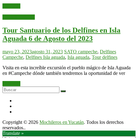
Leer más
Tours Anteriores
Tour Santuario de los Delfines en Isla
Aguada 6 de Agosto del 2023
mayo 23, 2023
agosto 31, 2023
SATO
campeche
,
Delfines
Campeche
,
Delfines Isla aguada
,
Isla aguada
,
Tour delfines
Visita en esta increíble excursión el pueblo mágico de Isla Aguada
en #Campeche dónde también tendremos la oportunidad de ver
Leer más
Copyright © 2026
Mochileros en Yucatán
. Todos los derechos
reservados..
Translate »