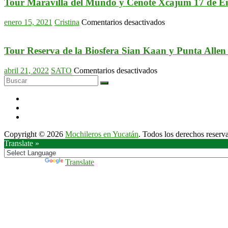
19
Tour Maravilla del Mundo y Cenote Xcajum 17 de En
de
Noviembre
en
enero 15, 2021
Cristina
Comentarios desactivados
2023
Tour
Maravilla
del
Tour Reserva de la Biosfera Sian Kaan y Punta Allen
Mundo
y
en
abril 21, 2022
SATO
Comentarios desactivados
Cenote
Tour
Xcajum
Reserva
17
de
de
la
Enero
Biosfera
del
Sian
2021
Copyright © 2026
Mochileros en Yucatán
. Todos los derechos reserv
Kaan
Translate »
y
Punta
Allen
Powered by
Translate
en
Tulum
19
de
Junio
del
2022