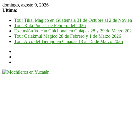
domingo, agosto 9, 2026
Última:
Tour Tikal Magico en Guatemala 31 de Octubre al 2 de Novie
Tour Ruta Puuc 1 de Febrero del 2026
Excursión Volcán Chichonal en Chiapas 28 y 29 de Marzo 20
Tour Calakmul Magico 28 de Febrero y 1 de Marzo 2026
Tour Arco del Tiempo en Chiapas 13 al 15 de Marzo 2026
Mochileros
en
Yucatán
Guía
de
viaje
por
la