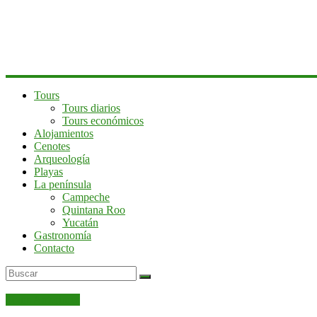
península
de
Yucatán
Tours
Tours diarios
Tours económicos
Alojamientos
Cenotes
Arqueología
Playas
La península
Campeche
Quintana Roo
Yucatán
Gastronomía
Contacto
Tours Anteriores