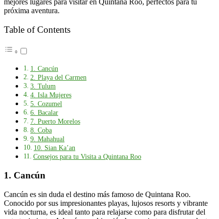
mejores lugares para visitar en Quintana Roo, perfectos para tu
próxima aventura.
Table of Contents
1. Cancún
2. Playa del Carmen
3. Tulum
4. Isla Mujeres
5. Cozumel
6. Bacalar
7. Puerto Morelos
8. Coba
9. Mahahual
10. Sian Ka’an
Consejos para tu Visita a Quintana Roo
1.
Cancún
Cancún es sin duda el destino más famoso de Quintana Roo.
Conocido por sus impresionantes playas, lujosos resorts y vibrante
vida nocturna, es ideal tanto para relajarse como para disfrutar del