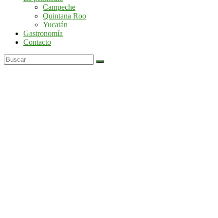
por
Campeche
la
Quintana Roo
península
Yucatán
de
Gastronomía
Yucatán
Contacto