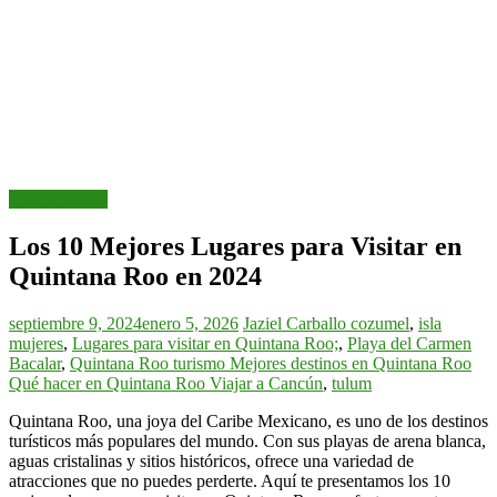
Quintana Roo
Los 10 Mejores Lugares para Visitar en
Quintana Roo en 2024
septiembre 9, 2024
enero 5, 2026
Jaziel Carballo
cozumel
,
isla
mujeres
,
Lugares para visitar en Quintana Roo;
,
Playa del Carmen
Bacalar
,
Quintana Roo turismo Mejores destinos en Quintana Roo
Qué hacer en Quintana Roo Viajar a Cancún
,
tulum
Quintana Roo, una joya del Caribe Mexicano, es uno de los destinos
turísticos más populares del mundo. Con sus playas de arena blanca,
aguas cristalinas y sitios históricos, ofrece una variedad de
atracciones que no puedes perderte. Aquí te presentamos los 10