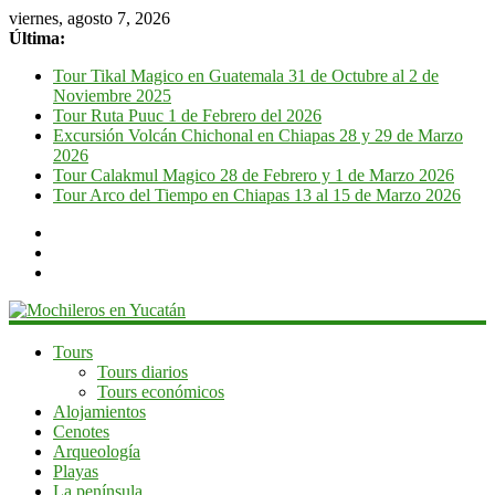
viernes, agosto 7, 2026
Última:
Tour Tikal Magico en Guatemala 31 de Octubre al 2 de
Noviembre 2025
Tour Ruta Puuc 1 de Febrero del 2026
Excursión Volcán Chichonal en Chiapas 28 y 29 de Marzo
2026
Tour Calakmul Magico 28 de Febrero y 1 de Marzo 2026
Tour Arco del Tiempo en Chiapas 13 al 15 de Marzo 2026
Mochileros
Tours
Tours diarios
en
Tours económicos
Yucatán
Alojamientos
Cenotes
Guía
Arqueología
de
Playas
viaje
La península