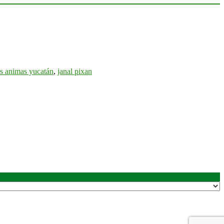
las animas yucatán
,
janal pixan