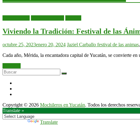
Mérida de día
Mérida de noche
Yucatán
Viviendo la Tradición: Festival de las Án
octubre 25, 2023
enero 20, 2024
Jaziel Carballo
festival de las animas
Cada año, Mérida, la encantadora capital de Yucatán, se convierte en
Leer más
Copyright © 2026
Mochileros en Yucatán
. Todos los derechos reserv
Translate »
Powered by
Translate