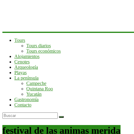
península
de
Yucatán
Tours
Tours diarios
Tours económicos
Alojamientos
Cenotes
Arqueología
Playas
La península
Campeche
Quintana Roo
Yucatán
Gastronomía
Contacto
festival de las animas merida