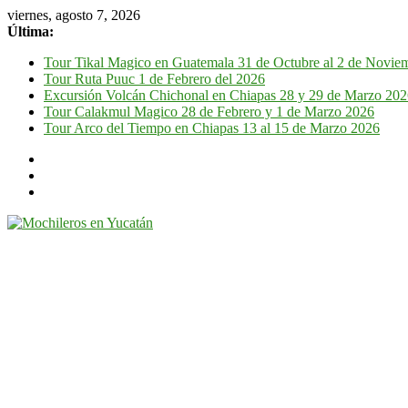
viernes, agosto 7, 2026
Última:
Tour Tikal Magico en Guatemala 31 de Octubre al 2 de Novie
Tour Ruta Puuc 1 de Febrero del 2026
Excursión Volcán Chichonal en Chiapas 28 y 29 de Marzo 20
Tour Calakmul Magico 28 de Febrero y 1 de Marzo 2026
Tour Arco del Tiempo en Chiapas 13 al 15 de Marzo 2026
Mochileros
en
Yucatán
Guía
de
viaje
por
la