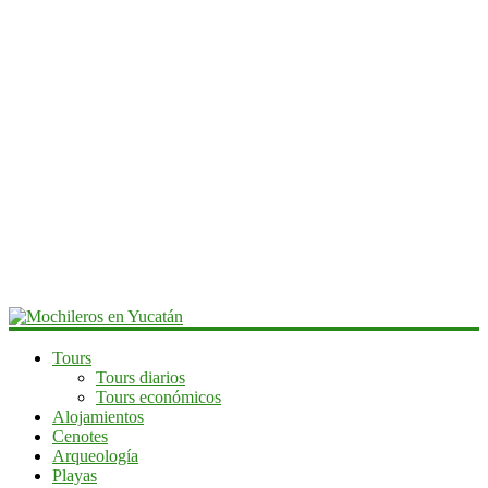
Mochileros
Tours
Tours diarios
en
Tours económicos
Yucatán
Alojamientos
Cenotes
Guía
Arqueología
de
Playas
viaje