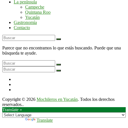
La península
por
Campeche
la
Quintana Roo
península
Yucatán
de
Gastronomía
Yucatán
Contacto
Parece que no encontramos lo que estás buscando. Puede que una
búsqueda te ayude.
Copyright © 2026
Mochileros en Yucatán
. Todos los derechos
reservados..
Translate »
Powered by
Translate