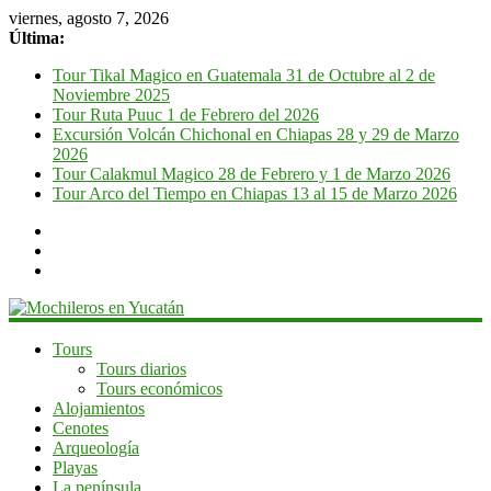
viernes, agosto 7, 2026
Última:
Tour Tikal Magico en Guatemala 31 de Octubre al 2 de
Noviembre 2025
Tour Ruta Puuc 1 de Febrero del 2026
Excursión Volcán Chichonal en Chiapas 28 y 29 de Marzo
2026
Tour Calakmul Magico 28 de Febrero y 1 de Marzo 2026
Tour Arco del Tiempo en Chiapas 13 al 15 de Marzo 2026
Mochileros
Tours
Tours diarios
en
Tours económicos
Yucatán
Alojamientos
Cenotes
Guía
Arqueología
de
Playas
viaje
La península