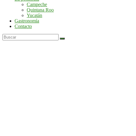
por
Campeche
la
Quintana Roo
península
Yucatán
de
Gastronomía
Yucatán
Contacto