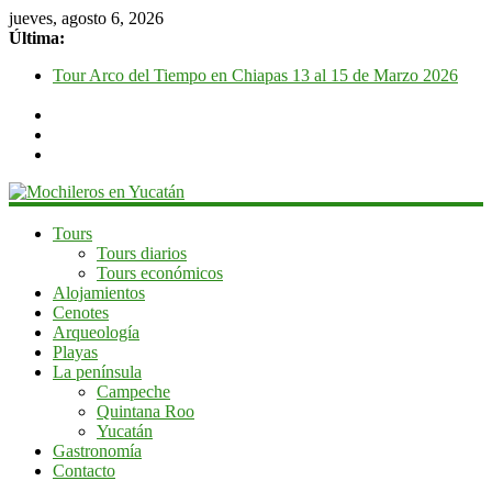
jueves, agosto 6, 2026
Última:
Tour Arco del Tiempo en Chiapas 13 al 15 de Marzo 2026
Tour Tikal Magico en Guatemala 31 de Octubre al 2 de
Noviembre 2025
Tour Ruta Puuc 1 de Febrero del 2026
Excursión Volcán Chichonal en Chiapas 28 y 29 de Marzo
2026
Tour Calakmul Magico 28 de Febrero y 1 de Marzo 2026
Mochileros
Tours
Tours diarios
en
Tours económicos
Yucatán
Alojamientos
Cenotes
Guía
Arqueología
de
Playas
viaje
La península
por
Campeche
la
Quintana Roo
península
Yucatán
de
Gastronomía
Yucatán
Contacto