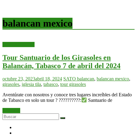
balancan mexico
Tours Anteriores
Tour Santuario de los Girasoles en
Balancán, Tabasco 7 de abril del 2024
octubre 23, 2023
abril 18, 2024
SATO
balancan
,
balancan mexico
,
girasoles
,
iglesia tila
,
tabasco
,
tour girasoles
Aventúrate con nosotros y conoce tres lugares increíbles del Estado
de Tabasco en solo un tour ? ??????????:
Santuario de
Leer más