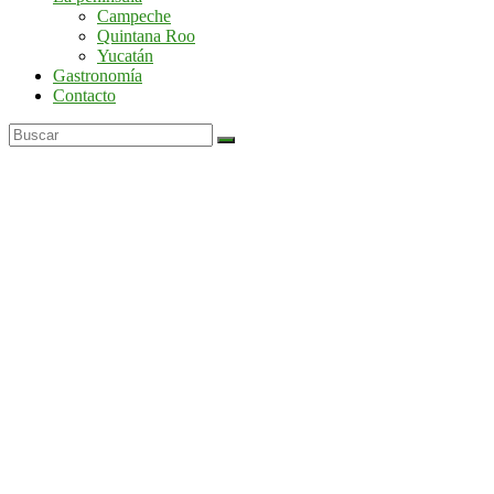
por
Campeche
la
Quintana Roo
península
Yucatán
de
Gastronomía
Yucatán
Contacto