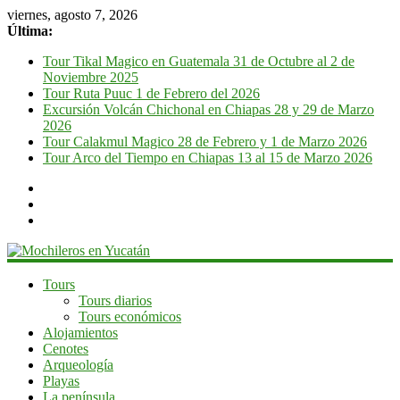
viernes, agosto 7, 2026
Última:
Tour Tikal Magico en Guatemala 31 de Octubre al 2 de
Noviembre 2025
Tour Ruta Puuc 1 de Febrero del 2026
Excursión Volcán Chichonal en Chiapas 28 y 29 de Marzo
2026
Tour Calakmul Magico 28 de Febrero y 1 de Marzo 2026
Tour Arco del Tiempo en Chiapas 13 al 15 de Marzo 2026
Mochileros
Tours
Tours diarios
en
Tours económicos
Yucatán
Alojamientos
Cenotes
Guía
Arqueología
de
Playas
viaje
La península