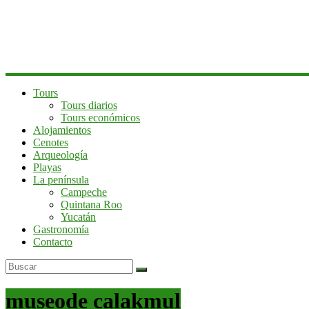
península
de
Yucatán
Tours
Tours diarios
Tours económicos
Alojamientos
Cenotes
Arqueología
Playas
La península
Campeche
Quintana Roo
Yucatán
Gastronomía
Contacto
museode calakmul