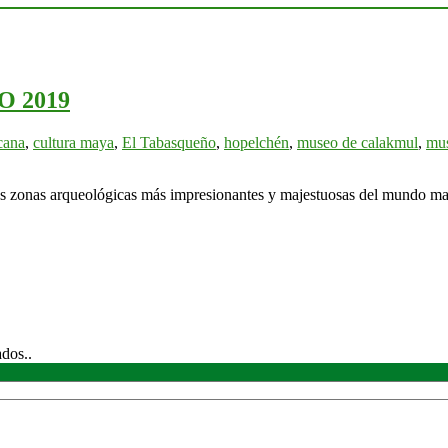
O 2019
cana
,
cultura maya
,
El Tabasqueño
,
hopelchén
,
museo de calakmul
,
mus
las zonas arqueológicas más impresionantes y majestuosas del mundo 
ados..