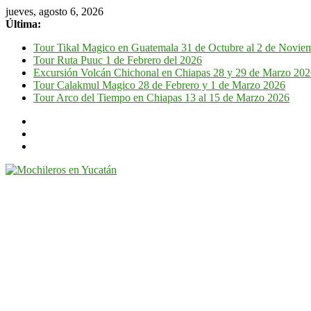
jueves, agosto 6, 2026
Última:
Tour Tikal Magico en Guatemala 31 de Octubre al 2 de Novie
Tour Ruta Puuc 1 de Febrero del 2026
Excursión Volcán Chichonal en Chiapas 28 y 29 de Marzo 20
Tour Calakmul Magico 28 de Febrero y 1 de Marzo 2026
Tour Arco del Tiempo en Chiapas 13 al 15 de Marzo 2026
Mochileros
en
Yucatán
Guía
de
viaje
por
la