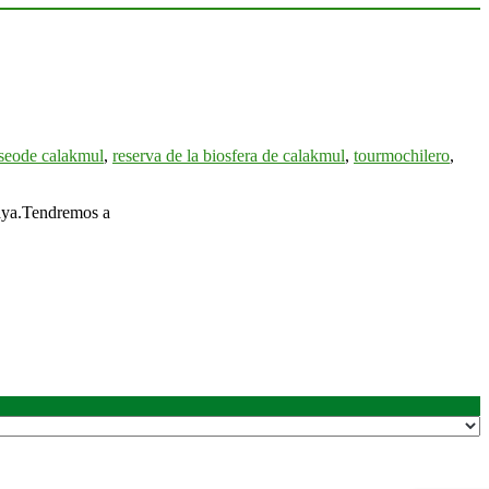
eode calakmul
,
reserva de la biosfera de calakmul
,
tourmochilero
,
maya.Tendremos a