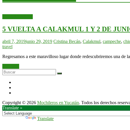
Tours Anteriores
5 VUELTA A CALAKMUL 1 Y 2 DE JUNI
abril 7, 2019
junio 29, 2019
Cristina
Becán
,
Calakmul
,
campeche
,
chi
travel
Regresamos a este maravilloso lugar donde redescubriremos una de 
Leer más
Copyright © 2026
Mochileros en Yucatán
. Todos los derechos reserv
Translate »
Powered by
Translate