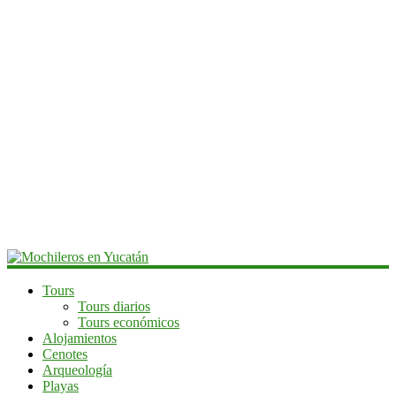
Mochileros
Tours
Tours diarios
en
Tours económicos
Yucatán
Alojamientos
Cenotes
Guía
Arqueología
de
Playas
viaje