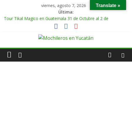
viernes, agosto 7, 2026
Translate »
Última:
Tour Tikal Magico en Guatemala 31 de Octubre al 2 de
Noviembre 2025
Tour Ruta Puuc 1 de Febrero del 2026
Excursión Volcán Chichonal en Chiapas 28 y 29 de Marzo 2026
Tour Calakmul Magico 28 de Febrero y 1 de Marzo 2026
Tour Arco del Tiempo en Chiapas 13 al 15 de Marzo 2026