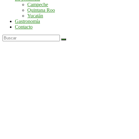
por
Campeche
la
Quintana Roo
península
Yucatán
de
Gastronomía
Yucatán
Contacto