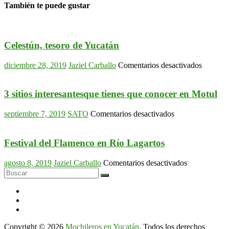
También te puede gustar
Celestún, tesoro de Yucatán
en
diciembre 28, 2019
Jaziel Carballo
Comentarios desactivados
Celestún
tesoro
de
3 sitios interesantesque tienes que conocer en Motul
Yucatán
en
septiembre 7, 2019
SATO
Comentarios desactivados
3
sitios
interesantesque
Festival del Flamenco en Río Lagartos
tienes
que
en
agosto 8, 2019
Jaziel Carballo
Comentarios desactivados
conocer
Festival
en
del
Motul
Flamenco
en
Río
Lagartos
Copyright © 2026
Mochileros en Yucatán
. Todos los derechos