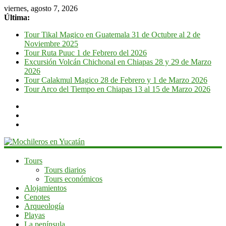
viernes, agosto 7, 2026
Última:
Tour Tikal Magico en Guatemala 31 de Octubre al 2 de
Noviembre 2025
Tour Ruta Puuc 1 de Febrero del 2026
Excursión Volcán Chichonal en Chiapas 28 y 29 de Marzo
2026
Tour Calakmul Magico 28 de Febrero y 1 de Marzo 2026
Tour Arco del Tiempo en Chiapas 13 al 15 de Marzo 2026
Mochileros
Tours
Tours diarios
en
Tours económicos
Yucatán
Alojamientos
Cenotes
Guía
Arqueología
de
Playas
viaje
La península