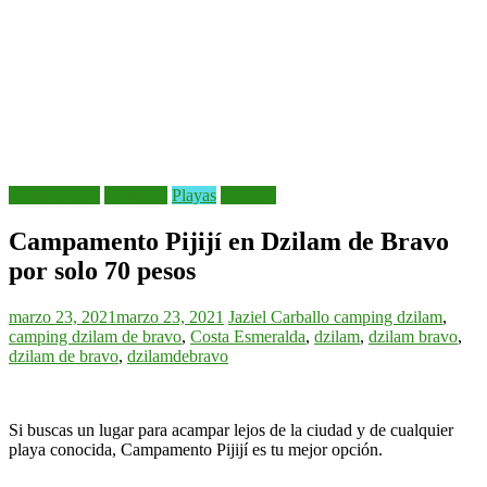
Alojamientos
Camping
Playas
Yucatán
Campamento Pijijí en Dzilam de Bravo
por solo 70 pesos
marzo 23, 2021
marzo 23, 2021
Jaziel Carballo
camping dzilam
,
camping dzilam de bravo
,
Costa Esmeralda
,
dzilam
,
dzilam bravo
,
dzilam de bravo
,
dzilamdebravo
Si buscas un lugar para acampar lejos de la ciudad y de cualquier
playa conocida, Campamento Pijijí es tu mejor opción.