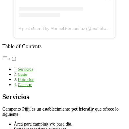
A post shared by Maribel Fernandez (@mabblicious)
Table of Contents
Servicios
Costo
Ubicación
Contacto
Servicios
Campento Pijijí es un establecimiento
pet friendly
que ofrece lo
siguiente:
Área para camping y/o pasa día,